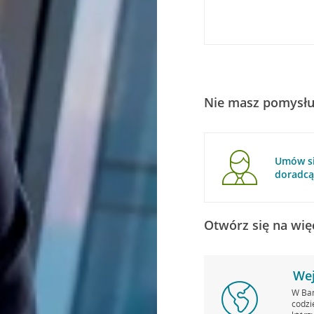
Nie masz pomysłu
Umów si
doradc
Otwórz się na wię
Wej
W Ban
codzi