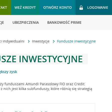
TAKT
WEŹ KREDYT
OTWÓRZ KONTO
LOGOWANIE
JE
UBEZPIECZENIA
BANKOWOŚĆ PRIME
ci indywidualni
Inwestycje
Fundusze inwestycyjne
SZE INWESTYCYJNE
ększy zysk
y funduszami Amundi Parasolowy FIO oraz Credit
z nich jest kilka subfunduszy, które różnią się strategią