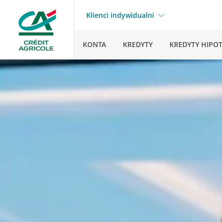
Klienci indywidualni
KONTA
KREDYTY
KREDYTY HIPO