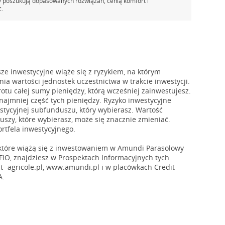
y poszukują dopasowanych rozwiązań, cenią komfort i
ć.
e inwestycyjne wiąże się z ryzykiem, na którym
ia wartości jednostek uczestnictwa w trakcie inwestycji.
otu całej sumy pieniędzy, którą wcześniej zainwestujesz.
ynajmniej część tych pieniędzy. Ryzyko inwestycyjne
estycyjnej subfunduszu, który wybierasz. Wartość
szy, które wybierasz, może się znacznie zmieniać.
ortfela inwestycyjnego.
 które wiążą się z inwestowaniem w Amundi Parasolowy
 FIO, znajdziesz w Prospektach Informacyjnych tych
- agricole.pl, www.amundi.pl i w placówkach Credit
A.