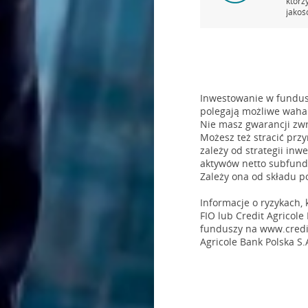
którz
jakoś
Inwestowanie w fundusz
polegają możliwe wahan
Nie masz gwarancji zwr
Możesz też stracić prz
zależy od strategii inw
aktywów netto subfundu
Zależy ona od składu p
Informacje o ryzykach,
FIO lub Credit Agricole
funduszy na www.credit
Agricole Bank Polska S.