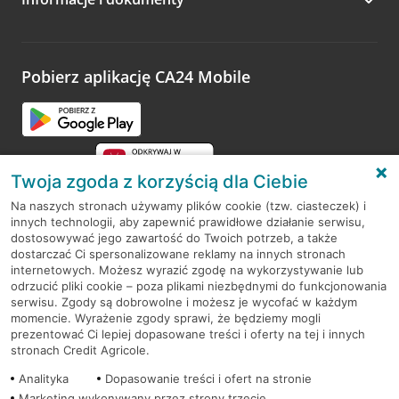
składania wniosku
do ZUS-u, jeżeli dotyczą:
Pobierz aplikację CA24 Mobile
założeń „Dofinansowania pobytu w żłobku”
procesowania wniosku, poza serwisem banku
braku informacji o rozpatrzeniu wniosku
Twoja zgoda z korzyścią dla Ciebie
wysokości dofinansowania
Na naszych stronach używamy plików cookie (tzw. ciasteczek) i
terminów realizacji kolejnych etapów pracy z
innych technologii, aby zapewnić prawidłowe działanie serwisu,
RODO
wnioskiem
dostosowywać jego zawartość do Twoich potrzeb, a także
dostarczać Ci spersonalizowane reklamy na innych stronach
Regulamin serwisu
wypłaty dofinansowania
internetowych. Możesz wyrazić zgodę na wykorzystywanie lub
odrzucić pliki cookie – poza plikami niezbędnymi do funkcjonowania
terminów wypłat dofinansowania
Mapa serwisu
serwisu. Zgody są dobrowolne i możesz je wycofać w każdym
momencie. Wyrażenie zgody sprawi, że będziemy mogli
Polityka
Cookies
prezentować Ci lepiej dopasowane treści i oferty na tej i innych
My - bank Credit Agricole przyjmujemy i
stronach Credit Agricole.
rozpatrujemy reklamacje zgodnie z zasadami, które
Polityka prywatności
Analityka
opisaliśmy na naszej
Dopasowanie treści i ofert na stronie
stronie internetowej
.
Marketing wykonywany przez strony trzecie