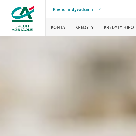
Klienci indywidualni
KONTA
KREDYTY
KREDYTY HIPO