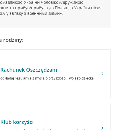
омадянкою України чоловіком/дружиною
їни та прибув/прибула до Польщі з України після
ку у зв’язку з воєнними діями».
a rodziny:
Rachunek Oszczędzam
odkładaj regularnie z myślą o przyszłości Twojego dziecka
Klub korzyści