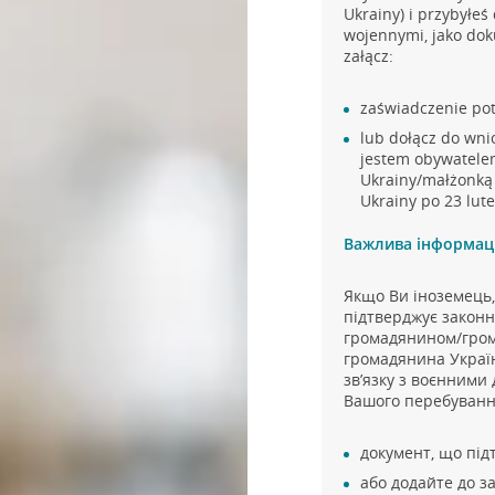
Ukrainy) i przybyłeś
wojennymi, jako dok
załącz:
zaświadczenie po
lub dołącz do wni
jestem obywatele
Ukrainy/małżonką 
Ukrainy po 23 lut
Важлива інформаці
Якщо Ви іноземець,
підтверджує законн
громадянином/гром
громадянина Україн
зв’язку з воєнними 
Вашого перебування
документ, що під
або додайте до з