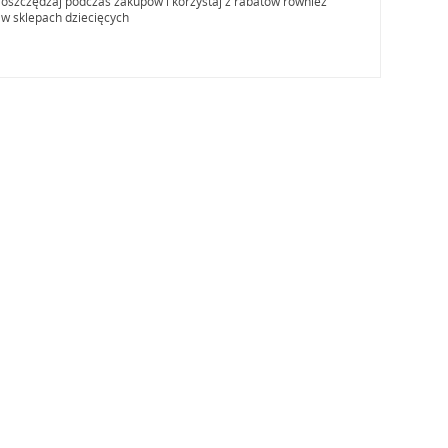
oszczędzaj podczas zakupów i korzystaj z rabatów również
w sklepach dziecięcych