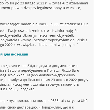
 do Polski po 23 lutego 2022 r. w związku z działaniami
ument potwierdzający legalność pobytu w Polsce,
twierdzające nadanie numeru PESEL ze statusem UKR
osku Twoje oświadczenie o treści: „Informuję, że
m/obywatelką Ukrainy/małżonkiem obywatelki
obywatela Ukrainy i przybyłem/przybyłam do Polski z
ego 2022 r. w związku z działaniami wojennymi.”
я для іноземців
 то до заяви необхідно додати документ, який
ість Вашого перебування в Польщі. Якщо Ви є
адянкою України (або чоловіком/дружиною
и) і прибули до Польщі після 23 лютого 2022 року у
діями, як документ, що підтверджує законність
 в Польщі, подайте:
тверджує присвоєння номера PESEL зі статусом UKR
аяви свою декларацію: «Повідомляю, що я є