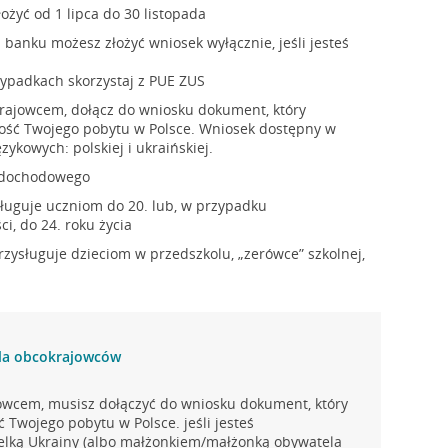
ożyć od 1 lipca do 30 listopada
banku możesz złożyć wniosek wyłącznie, jeśli jesteś
ypadkach skorzystaj z PUE ZUS
okrajowcem, dołącz do wniosku dokument, który
ość Twojego pobytu w Polsce. Wniosek dostępny w
ykowych: polskiej i ukraińskiej.
 dochodowego
ługuje uczniom do 20. lub, w przypadku
i, do 24. roku życia
rzysługuje dzieciom w przedszkolu, „zerówce” szkolnej,
la obcokrajowców
ajowcem, musisz dołączyć do wniosku dokument, który
 Twojego pobytu w Polsce. jeśli jesteś
lką Ukrainy (albo małżonkiem/małżonką obywatela