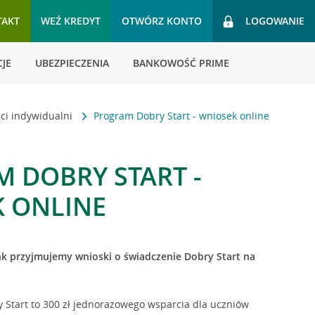
TAKT
WEŹ KREDYT
OTWÓRZ KONTO
LOGOWANIE
JE
UBEZPIECZENIA
BANKOWOŚĆ PRIME
nci indywidualni
Program Dobry Start - wniosek online
 DOBRY START -
 ONLINE
nk przyjmujemy wnioski o świadczenie Dobry Start na
 Start to 300 zł jednorazowego wsparcia dla uczniów