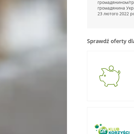
громадянином/гр
громадянина Укра
23 лютого 2022 ро
Sprawdź oferty dl