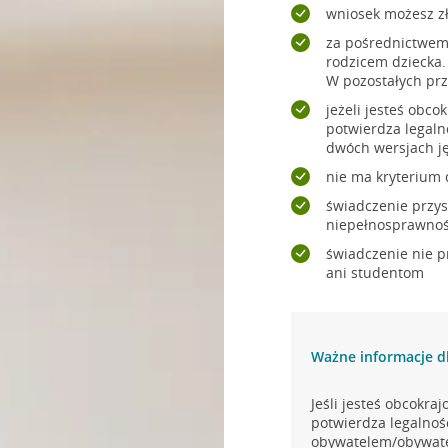
wniosek możesz zł
za pośrednictwem 
rodzicem dziecka.
W pozostałych prz
jeżeli jesteś obc
potwierdza legaln
dwóch wersjach jęz
nie ma kryterium
świadczenie przys
niepełnosprawnośc
świadczenie nie p
ani studentom
Ważne informacje d
Jeśli jesteś obcokr
potwierdza legalność
obywatelem/obywate