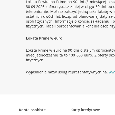
Zachęcamy do zapoz
Lokata Powitalna Prime na 90 dni (3 miesiące) o s
30.09.2026 r. Skorzystasz z niej w ciągu 60 dni po
telefonicznie. Możesz założyć jedną taką lokatę w 
ostatnich dwóch lat, licząc od planowanej daty zał
osób fizycznych. Informacje o koncie, zakładaniu i
fizycznych, Tabeli oprocentowania kont dla osób fi
Lokata Prime w euro
Lokata Prime w euro na 90 dni o stałym oprocentow
mieć jednocześnie ta to 100 000 euro. Z oferty sk
fizycznych.
Wyjaśnienie nazw usług reprezentatywnych na:
www
Konta osobiste
Karty kredytowe