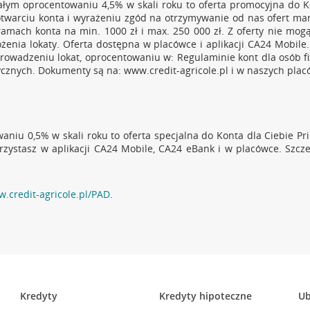
nania się z
ofertą lokat terminowych
w banku Credit Agricole.
tałym oprocentowaniu 4,5% w skali roku to oferta promocyjna do K
 otwarciu konta i wyrażeniu zgód na otrzymywanie od nas ofert ma
Przejdź do pytania
ramach konta na min. 1000 zł i max. 250 000 zł. Z oferty nie mog
ożenia lokaty. Oferta dostępna w placówce i aplikacji CA24 Mobile
 prowadzeniu lokat, oprocentowaniu w: Regulaminie kont dla osób 
zycznych. Dokumenty są na: www.credit-agricole.pl i w naszych pla
aniu 0,5% w skali roku to oferta specjalna do Konta dla Ciebie Pr
orzystasz w aplikacji CA24 Mobile, CA24 eBank i w placówce. Szcz
.credit-agricole.pl/PAD
.
Kredyty
Kredyty hipoteczne
Ub