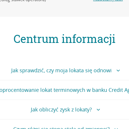
Centrum informacji
Jak sprawdzić, czy moja lokata się odnowi
uj się do aplikacji CA24 Mobile
t oprocentowanie lokat terminowych w banku Credit Ag
rz
Majątek
i wybierz zakładkę
Oszczędności
ia lokat znajduje się na stronie
Oprocentowanie
.
Jak obliczyć zysk z lokaty?
Przejdź do pytania
dź na listę lokat i kliknij w swoją lokatę
lokaty
należy pomnożyć kwotę lokaty przez stawkę oprocentowania i 