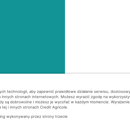
nych technologii, aby zapewnić prawidłowe działanie serwisu, dostoso
a innych stronach internetowych. Możesz wyrazić zgodę na wykorzystywa
ody są dobrowolne i możesz je wycofać w każdym momencie. Wyrażenie
tej i innych stronach Credit Agricole.
ing wykonywany przez strony trzecie