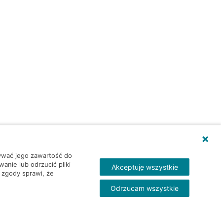
wywać jego zawartość do
nie lub odrzucić pliki
Akceptuję wszystkie
 zgody sprawi, że
Odrzucam wszystkie
Skontakt