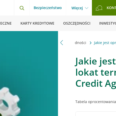
Bezpieczeństwo
KON
Więcej
TECZNE
KARTY KREDYTOWE
OSZCZĘDNOŚCI
INWESTYC
 główna
Pytania i odpowiedzi
Oszczędności
Jakie jest o
Jakie je
lokat te
Credit Ag
Tabela oprocentowania 