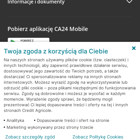
Informacje i dokumenty
Pobierz aplikację CA24 Mobile
Twoja zgoda z korzyścią dla Ciebie
Na naszych stronach używamy plików cookie (tzw. ciasteczek) i
innych technologii, aby zapewnić prawidłowe działanie serwisu,
dostosowywać jego zawartość do Twoich potrzeb, a także
dostarczać Ci spersonalizowane reklamy na innych stronach
RODO
internetowych. Możesz wyrazić zgodę na wykorzystywanie lub
odrzucić pliki cookie – poza plikami niezbędnymi do funkcjonowania
serwisu. Zgody są dobrowolne i możesz je wycofać w każdym
Regulamin serwisu
momencie. Wyrażenie zgody sprawi, że będziemy mogli
prezentować Ci lepiej dopasowane treści i oferty na tej i innych
Mapa serwisu
stronach Credit Agricole.
Polityka
Cookies
Analityka
Dopasowanie treści i ofert na stronie
Marketing wykonywany przez strony trzecie
Polityka prywatności
Zobacz szczegóły zgód
Zobacz Politykę Cookies