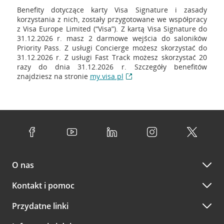
Benefity dotyczące karty Visa Signature i zasady
korzystania z nich, zostały przygotowane we współpracy
z Visa Europe Limited (“Visa”). Z kartą Visa Signature do
31.12.2026 r. masz 2 darmowe wejścia do saloników
Priority Pass. Z usługi Concierge możesz skorzystać do
31.12.2026 r. Z usługi Fast Track możesz skorzystać 20
razy do dnia 31.12.2026 r. Szczegóły benefitów
znajdziesz na stronie
my.visa.pl
O nas
Kontakt i pomoc
Przydatne linki