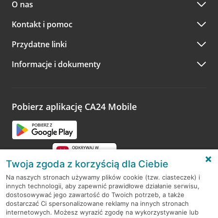
O nas
Kontakt i pomoc
Przydatne linki
Informacje i dokumenty
Pobierz aplikację CA24 Mobile
Twoja zgoda z korzyścią dla Ciebie
Na naszych stronach używamy plików cookie (tzw. ciasteczek) i
innych technologii, aby zapewnić prawidłowe działanie serwisu,
RODO
dostosowywać jego zawartość do Twoich potrzeb, a także
dostarczać Ci spersonalizowane reklamy na innych stronach
Regulamin serwisu
internetowych. Możesz wyrazić zgodę na wykorzystywanie lub