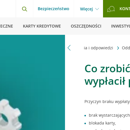
Bezpieczeństwo
KON
Więcej
TECZNE
KARTY KREDYTOWE
OSZCZĘDNOŚCI
INWESTYC
Strona główna
Pytania i odpowiedzi
Odd
Co zrobi
wypłacił
Przyczyn braku wypłaty
brak wystarczającyc
blokada karty,