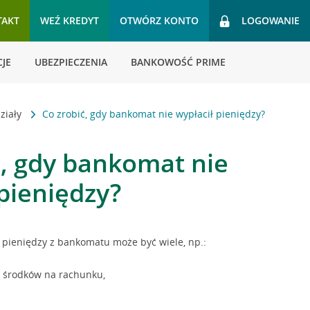
TAKT
WEŹ KREDYT
OTWÓRZ KONTO
LOGOWANIE
JE
UBEZPIECZENIA
BANKOWOŚĆ PRIME
ziały
Co zrobić, gdy bankomat nie wypłacił pieniędzy?
ć, gdy bankomat nie
 pieniędzy?
 pieniędzy z bankomatu może być wiele, np.:
h środków na rachunku,