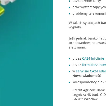
uszkodzenie karty,
brak wystarczającyc
problemy telekomuni
W takich sytuacjach ban
wypłaty.
Jeśli jednak bankomat p
to spowodowane awarią
się z nami:
przez
CA24 Infolinię
przez
formularz inte
w
serwisie CA24 eBa
Nowa wiadomość
korespondencyjnie - 
Credit Agricole Bank 
Legnicka 48 bud. C-D
54-202 Wrocław