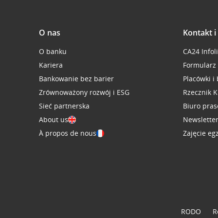
O nas
Kontakt 
O banku
CA24 Infol
Kariera
Formularz
Bankowanie bez barier
Placówki i
Zrównoważony rozwój i ESG
Rzecznik K
Sieć partnerska
Biuro pra
About us
Newslette
À propos de nous
Zajęcie eg
RODO
R