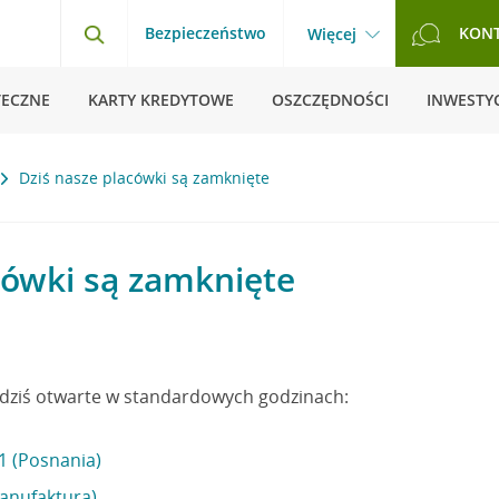
Bezpieczeństwo
KON
Więcej
TECZNE
KARTY KREDYTOWE
OSZCZĘDNOŚCI
INWESTYC
Dziś nasze placówki są zamknięte
cówki są zamknięte
ą dziś otwarte w standardowych godzinach:
1 (Posnania)
Manufaktura)