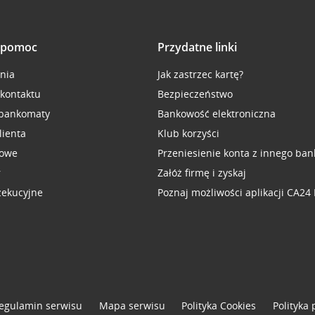
i pomoc
Przydatne linki
inia
Jak zastrzec kartę?
 kontaktu
Bezpieczeństwo
 bankomaty
Bankowość elektroniczna
lienta
Klub korzyści
sowe
Przeniesienie konta z innego ban
r
Załóż firmę i zyskaj
zekucyjne
Poznaj możliwości aplikacji CA24
egulamin serwisu
Mapa serwisu
Polityka
Cookies
Polityka