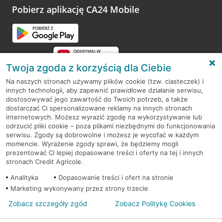
Pobierz aplikację CA24 Mobile
Twoja zgoda z korzyścią dla Ciebie
Na naszych stronach używamy plików cookie (tzw. ciasteczek) i
innych technologii, aby zapewnić prawidłowe działanie serwisu,
RODO
dostosowywać jego zawartość do Twoich potrzeb, a także
dostarczać Ci spersonalizowane reklamy na innych stronach
Regulamin serwisu
internetowych. Możesz wyrazić zgodę na wykorzystywanie lub
odrzucić pliki cookie – poza plikami niezbędnymi do funkcjonowania
Mapa serwisu
serwisu. Zgody są dobrowolne i możesz je wycofać w każdym
momencie. Wyrażenie zgody sprawi, że będziemy mogli
Polityka
Cookies
prezentować Ci lepiej dopasowane treści i oferty na tej i innych
stronach Credit Agricole.
Polityka prywatności
Analityka
Dopasowanie treści i ofert na stronie
Marketing wykonywany przez strony trzecie
Zobacz szczegóły zgód
Zobacz Politykę Cookies
© 2026 Credit Agricole Bank Polska S.A. Wszelkie prawa zastrzeżone