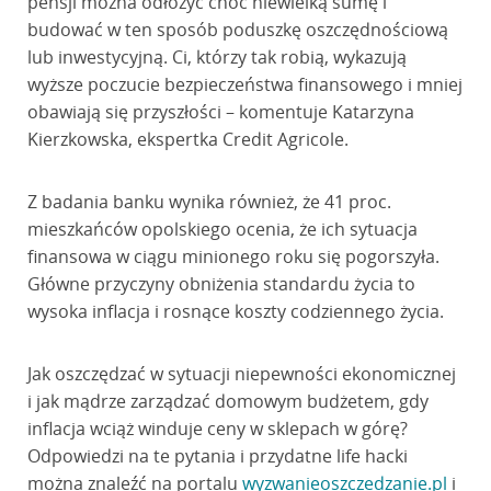
pensji można odłożyć choć niewielką sumę i
budować w ten sposób poduszkę oszczędnościową
lub inwestycyjną. Ci, którzy tak robią, wykazują
wyższe poczucie bezpieczeństwa finansowego i mniej
obawiają się przyszłości – komentuje Katarzyna
Kierzkowska, ekspertka Credit Agricole.
Z badania banku wynika również, że 41 proc.
mieszkańców opolskiego ocenia, że ich sytuacja
finansowa w ciągu minionego roku się pogorszyła.
Główne przyczyny obniżenia standardu życia to
wysoka inflacja i rosnące koszty codziennego życia.
Jak oszczędzać w sytuacji niepewności ekonomicznej
i jak mądrze zarządzać domowym budżetem, gdy
inflacja wciąż winduje ceny w sklepach w górę?
Odpowiedzi na te pytania i przydatne life hacki
można znaleźć na portalu
wyzwanieoszczedzanie.pl
i