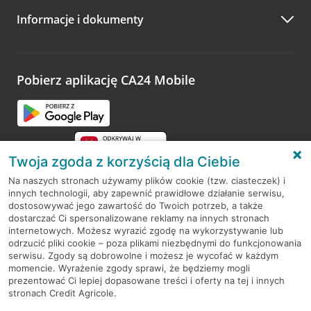
Informacje i dokumenty
Pobierz aplikację CA24 Mobile
Twoja zgoda z korzyścią dla Ciebie
Na naszych stronach używamy plików cookie (tzw. ciasteczek) i
innych technologii, aby zapewnić prawidłowe działanie serwisu,
RODO
dostosowywać jego zawartość do Twoich potrzeb, a także
dostarczać Ci spersonalizowane reklamy na innych stronach
Regulamin serwisu
internetowych. Możesz wyrazić zgodę na wykorzystywanie lub
odrzucić pliki cookie – poza plikami niezbędnymi do funkcjonowania
Mapa serwisu
serwisu. Zgody są dobrowolne i możesz je wycofać w każdym
momencie. Wyrażenie zgody sprawi, że będziemy mogli
Polityka
Cookies
prezentować Ci lepiej dopasowane treści i oferty na tej i innych
stronach Credit Agricole.
Polityka prywatności