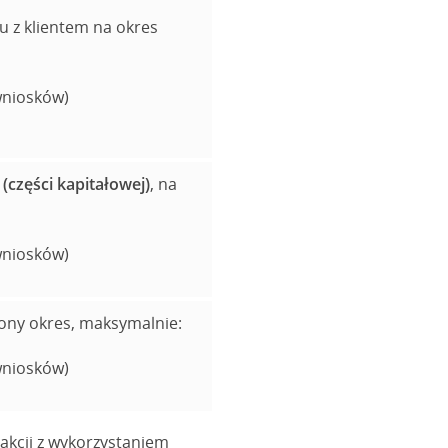
 z klientem na okres
 wniosków)
(części kapitałowej)
, na
 wniosków)
ony okres, maksymalnie:
 wniosków)
akcji z wykorzystaniem