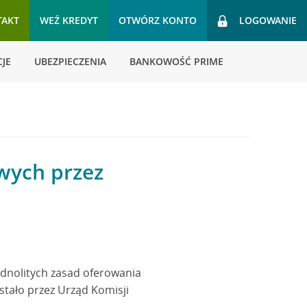
TAKT
WEŹ KREDYT
OTWÓRZ KONTO
LOGOWANIE
JE
UBEZPIECZENIA
BANKOWOŚĆ PRIME
wych przez
ednolitych zasad oferowania
tało przez Urząd Komisji