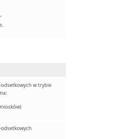
,
e.
-odsetkowych w trybie
na:
 wniosków)
o-odsetkowych