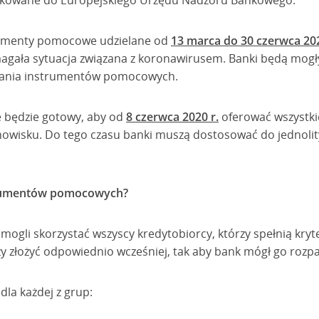
ikowane do Europejskiego Urzędu Nadzoru Bankowego.
umenty pomocowe udzielane od
13 marca do 30 czerwca 202
ymagała sytuacja związana z koronawirusem. Banki będą mog
owania instrumentów pomocowych.
e będzie gotowy, aby od
8 czerwca 2020 r.
oferować wszystk
owisku. Do tego czasu banki muszą dostosować do jednolit
trumentów pomocowych?
ogli skorzystać wszyscy kredytobiorcy, którzy spełnią kryte
y złożyć odpowiednio wcześniej, tak aby bank mógł go rozpa
 dla każdej z grup: