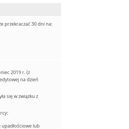
że przekraczać 30 dni na:
iec 2019 r. (z
redytowej na dzień
ła się w związku z
rcy:
e upadłościowe lub