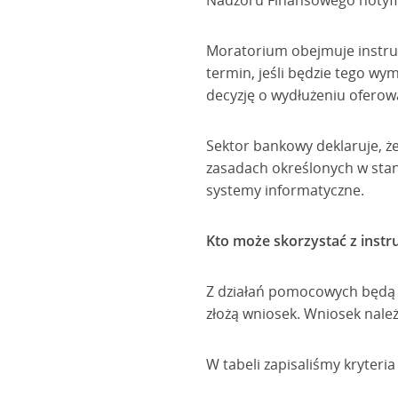
Nadzoru Finansowego notyf
Moratorium obejmuje instr
termin, jeśli będzie tego w
decyzję o wydłużeniu ofer
Sektor bankowy deklaruje, ż
zasadach określonych w stan
systemy informatyczne.
Kto może skorzystać z ins
Z działań pomocowych będą m
złożą wniosek. Wniosek należ
W tabeli zapisaliśmy kryteria