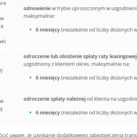
óre
odnowienie
w trybie uproszczonym w uzgodnieniu
maksymalnie:
ów
ca
6 miesięcy
(niezależnie od liczby złożonych
we)
odroczenie lub obniżenie spłaty raty leasingowej 
uzgodniony z klientem okres, maksymalnie na:
j
6 miesięcy
(niezależnie od liczby złożonych
odroczenie spłaty należnej
od klienta na uzgodni
(w
j
6 miesięcy
(niezależnie od liczby złożonych
cić uwagę, że uzyskanie dodatkowego zabezpieczenia trans