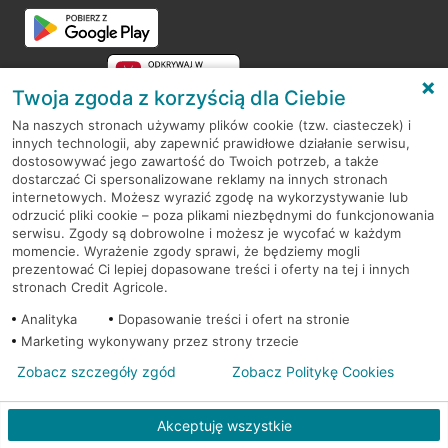
Twoja zgoda z korzyścią dla Ciebie
Na naszych stronach używamy plików cookie (tzw. ciasteczek) i
innych technologii, aby zapewnić prawidłowe działanie serwisu,
RODO
dostosowywać jego zawartość do Twoich potrzeb, a także
dostarczać Ci spersonalizowane reklamy na innych stronach
Regulamin serwisu
internetowych. Możesz wyrazić zgodę na wykorzystywanie lub
odrzucić pliki cookie – poza plikami niezbędnymi do funkcjonowania
Mapa serwisu
serwisu. Zgody są dobrowolne i możesz je wycofać w każdym
momencie. Wyrażenie zgody sprawi, że będziemy mogli
Polityka
Cookies
prezentować Ci lepiej dopasowane treści i oferty na tej i innych
stronach Credit Agricole.
Polityka prywatności
Analityka
Dopasowanie treści i ofert na stronie
Marketing wykonywany przez strony trzecie
Zobacz szczegóły zgód
Zobacz Politykę Cookies
© 2026 Credit Agricole Bank Polska S.A. Wszelkie prawa zastrzeżone
Akceptuję wszystkie
Skontak