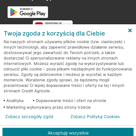
Przejdź do pytania
Twoja zgoda z korzyścią dla Ciebie
Na naszych stronach używamy plików cookie (tzw. ciasteczek) i
innych technologii, aby zapewnić prawidłowe działanie serwisu,
RODO
dostosowywać jego zawartość do Twoich potrzeb, a także
dostarczać Ci spersonalizowane reklamy na innych stronach
Regulamin serwisu
internetowych. Możesz wyrazić zgodę na wykorzystywanie lub
odrzucić pliki cookie – poza plikami niezbędnymi do funkcjonowania
Mapa serwisu
serwisu. Zgody są dobrowolne i możesz je wycofać w każdym
momencie. Wyrażenie zgody sprawi, że będziemy mogli
Polityka
Cookies
prezentować Ci lepiej dopasowane treści i oferty na tej i innych
stronach Credit Agricole.
Polityka prywatności
Analityka
Dopasowanie treści i ofert na stronie
Marketing wykonywany przez strony trzecie
Zobacz szczegóły zgód
Zobacz Politykę Cookies
© 2026 Credit Agricole Bank Polska S.A. Wszelkie prawa zastrzeżone
Akceptuję wszystkie