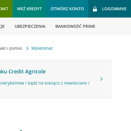
TAKT
WEŹ KREDYT
OTWÓRZ KONTO
LOGOWANIE
JE
UBEZPIECZENIA
BANKOWOŚĆ PRIME
akt i pomoc
Wpłatomat
ku Credit Agricole
bskrybentów i bądź na bieżąco z nowościami i