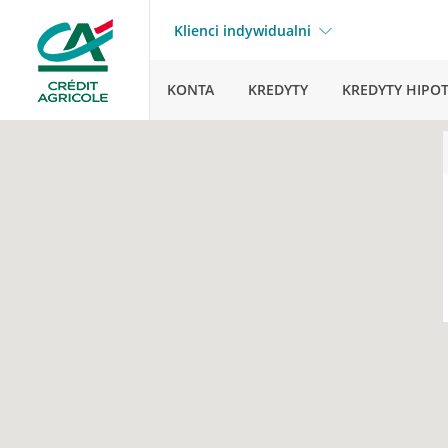
Klienci indywidualni
KONTA
KREDYTY
KREDYTY HIPO