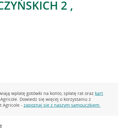
CZYŃSKICH 2 ,
iają wpłatę gotówki na konto, spłatę rat oraz
kart
Agricole. Dowiedz się więcej o korzystaniu z
 Agricole -
zapoznaj się z naszym samouczkiem.
e