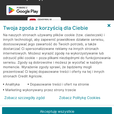
Przejdź do pytania
Twoja zgoda z korzyścią dla Ciebie
Na naszych stronach używamy plików cookie (tzw. ciasteczek) i
innych technologii, aby zapewnić prawidłowe działanie serwisu,
RODO
dostosowywać jego zawartość do Twoich potrzeb, a także
dostarczać Ci spersonalizowane reklamy na innych stronach
Regulamin serwisu
internetowych. Możesz wyrazić zgodę na wykorzystywanie lub
odrzucić pliki cookie – poza plikami niezbędnymi do funkcjonowania
Mapa serwisu
serwisu. Zgody są dobrowolne i możesz je wycofać w każdym
momencie. Wyrażenie zgody sprawi, że będziemy mogli
Polityka
Cookies
prezentować Ci lepiej dopasowane treści i oferty na tej i innych
stronach Credit Agricole.
Polityka prywatności
Analityka
Dopasowanie treści i ofert na stronie
Marketing wykonywany przez strony trzecie
Zobacz szczegóły zgód
Zobacz Politykę Cookies
© 2026 Credit Agricole Bank Polska S.A. Wszelkie prawa zastrzeżone
Akceptuję wszystkie