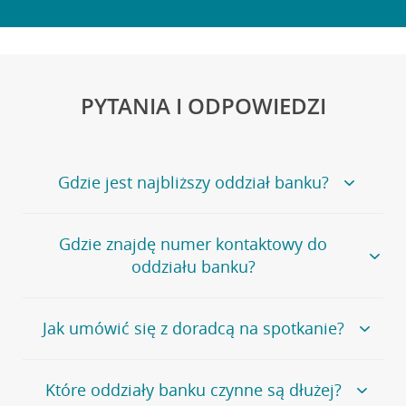
PYTANIA I ODPOWIEDZI
Gdzie jest najbliższy oddział banku?
Jeśli szukasz oddziału naszego banku, zapraszamy na
Gdzie znajdę numer kontaktowy do
stronę
Placówki i bankomaty
, na której znajduje się
oddziału banku?
wygodna wyszukiwarka.
Alternatywnie, możesz skorzystać z pełnej
listy naszych
oddziałów
.
Bank Credit Agricole nie udostępnia ogólnego numeru
Jak umówić się z doradcą na spotkanie?
telefonu do placówki bankowej.
Przejdź do pytania
Polecamy skorzystanie z możliwości wcześniejszego
Jeśli jesteś już
naszym
umówienia się z doradcą w placówce bankowej
.
Które oddziały banku czynne są dłużej?
klientem
możesz
samodzielnie
umówić się na spotkanie z