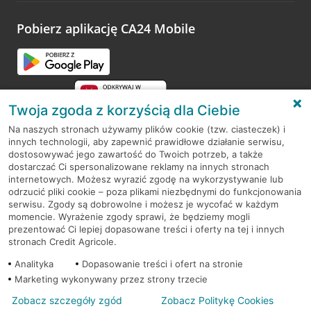
platformy Profil Firmy w Google. Dziękujemy za wszystkie
opinie.
Pobierz aplikację CA24 Mobile
Przejdź do pytania
Twoja zgoda z korzyścią dla Ciebie
Na naszych stronach używamy plików cookie (tzw. ciasteczek) i
innych technologii, aby zapewnić prawidłowe działanie serwisu,
RODO
dostosowywać jego zawartość do Twoich potrzeb, a także
dostarczać Ci spersonalizowane reklamy na innych stronach
Regulamin serwisu
internetowych. Możesz wyrazić zgodę na wykorzystywanie lub
odrzucić pliki cookie – poza plikami niezbędnymi do funkcjonowania
Mapa serwisu
serwisu. Zgody są dobrowolne i możesz je wycofać w każdym
momencie. Wyrażenie zgody sprawi, że będziemy mogli
Polityka
Cookies
prezentować Ci lepiej dopasowane treści i oferty na tej i innych
stronach Credit Agricole.
Polityka prywatności
Analityka
Dopasowanie treści i ofert na stronie
Marketing wykonywany przez strony trzecie
Zobacz szczegóły zgód
Zobacz Politykę Cookies
© 2026 Credit Agricole Bank Polska S.A. Wszelkie prawa zastrzeżone