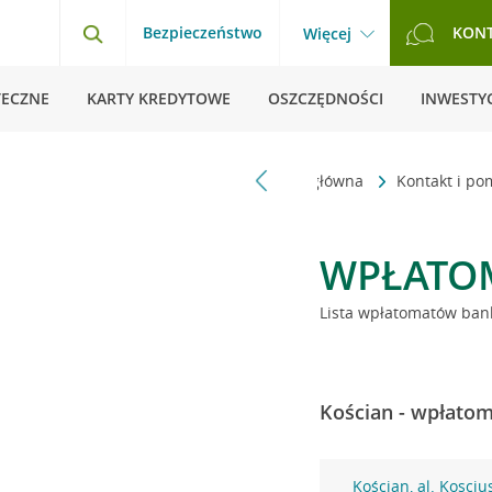
Bezpieczeństwo
KON
Więcej
TECZNE
KARTY KREDYTOWE
OSZCZĘDNOŚCI
INWESTYC
Strona główna
Kontakt i p
WPŁATO
Lista wpłatomatów bank
Kościan - wpłatom
Kościan, al. Kosciu