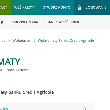
TAKT
WEŹ KREDYT
OTWÓRZ KONTO
LOGOWANIE
JE
UBEZPIECZENIA
BANKOWOŚĆ PRIME
omoc
Wpłatomat
Wpłatomaty Banku Credit Agricole
MATY
u Credit Agricole
aty banku Credit Agricole
szki 9