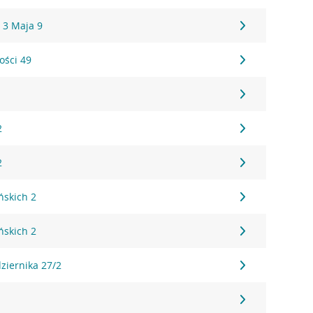
i 3 Maja 9
ości 49
2
2
ńskich 2
ńskich 2
dziernika 27/2