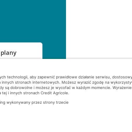
 plany
szą czekać!
nych technologii, aby zapewnić prawidłowe działanie serwisu, dostoso
a innych stronach internetowych. Możesz wyrazić zgodę na wykorzystywa
ody są dobrowolne i możesz je wycofać w każdym momencie. Wyrażenie
tej i innych stronach Credit Agricole.
ing wykonywany przez strony trzecie