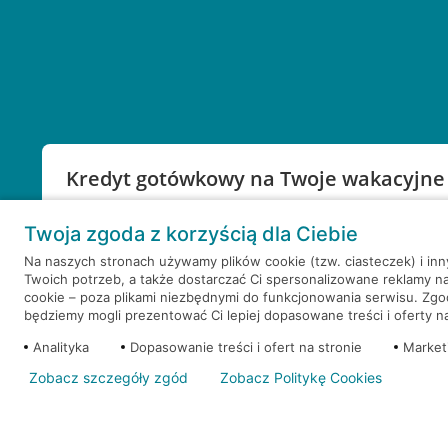
Kredyt gotówkowy na Twoje wakacyjne
Weź kredyt na to co ważne. Twoje marzenia nie mu
Twoja zgoda z korzyścią dla Ciebie
RRSO: 9,6%
Na naszych stronach używamy plików cookie (tzw. ciasteczek) i in
Twoich potrzeb, a także dostarczać Ci spersonalizowane reklamy n
WEŹ KREDYT
NOTA PRAWNA
cookie – poza plikami niezbędnymi do funkcjonowania serwisu. Zg
będziemy mogli prezentować Ci lepiej dopasowane treści i oferty na 
Analityka
Dopasowanie treści i ofert na stronie
Market
Zobacz szczegóły zgód
Zobacz Politykę Cookies