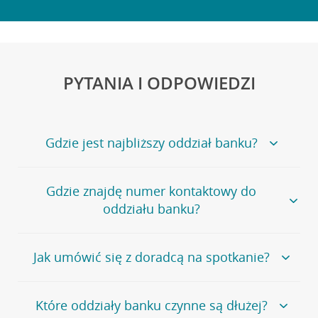
PYTANIA I ODPOWIEDZI
Gdzie jest najbliższy oddział banku?
Jeśli szukasz oddziału naszego banku, zapraszamy na
Gdzie znajdę numer kontaktowy do
stronę
Placówki i bankomaty
, na której znajduje się
oddziału banku?
wygodna wyszukiwarka.
Alternatywnie, możesz skorzystać z pełnej
listy naszych
oddziałów
.
Bank Credit Agricole nie udostępnia ogólnego numeru
Jak umówić się z doradcą na spotkanie?
telefonu do placówki bankowej.
Przejdź do pytania
Polecamy skorzystanie z możliwości wcześniejszego
Jeśli jesteś już
naszym
umówienia się z doradcą w placówce bankowej
.
Które oddziały banku czynne są dłużej?
klientem
możesz
samodzielnie
umówić się na spotkanie z