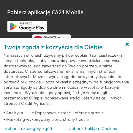
platformy Profil Firmy w Google. Dziękujemy za wszystkie
opinie.
Pobierz aplikację CA24 Mobile
Przejdź do pytania
Twoja zgoda z korzyścią dla Ciebie
Na naszych stronach używamy plików cookie (tzw. ciasteczek) i
innych technologii, aby zapewnić prawidłowe działanie serwisu,
RODO
dostosowywać jego zawartość do Twoich potrzeb, a także
dostarczać Ci spersonalizowane reklamy na innych stronach
Regulamin serwisu
internetowych. Możesz wyrazić zgodę na wykorzystywanie lub
odrzucić pliki cookie – poza plikami niezbędnymi do funkcjonowania
Mapa serwisu
serwisu. Zgody są dobrowolne i możesz je wycofać w każdym
momencie. Wyrażenie zgody sprawi, że będziemy mogli
Polityka
Cookies
prezentować Ci lepiej dopasowane treści i oferty na tej i innych
stronach Credit Agricole.
Polityka prywatności
Analityka
Dopasowanie treści i ofert na stronie
Marketing wykonywany przez strony trzecie
Zobacz szczegóły zgód
Zobacz Politykę Cookies
© 2026 Credit Agricole Bank Polska S.A. Wszelkie prawa zastrzeżone