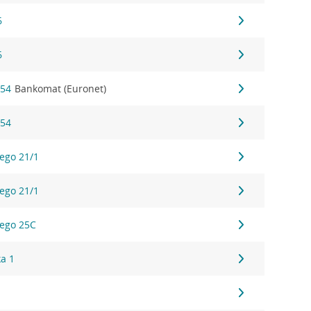
6
6
 54
Bankomat (Euronet)
 54
iego 21/1
iego 21/1
iego 25C
ka 1