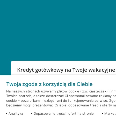
Kredyt gotówkowy na Twoje wakacyjne
Weź kredyt na to co ważne. Twoje marzenia nie mu
Twoja zgoda z korzyścią dla Ciebie
RRSO: 9,6%
Na naszych stronach używamy plików cookie (tzw. ciasteczek) i in
Twoich potrzeb, a także dostarczać Ci spersonalizowane reklamy n
WEŹ KREDYT
NOTA PRAWNA
cookie – poza plikami niezbędnymi do funkcjonowania serwisu. Zg
będziemy mogli prezentować Ci lepiej dopasowane treści i oferty na 
Analityka
Dopasowanie treści i ofert na stronie
Market