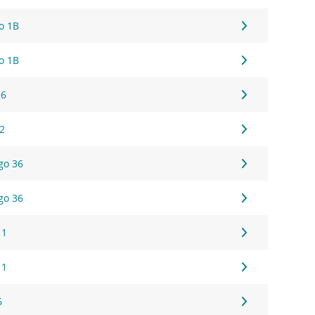
go 1B
go 1B
26
 2
go 36
go 36
 1
 1
6