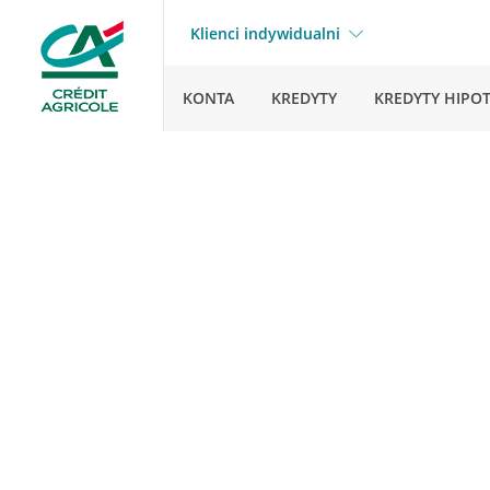
Klienci indywidualni
KONTA
KREDYTY
KREDYTY HIPO