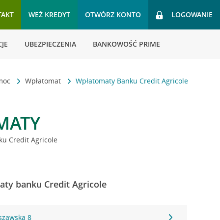
TAKT
WEŹ KREDYT
OTWÓRZ KONTO
LOGOWANIE
JE
UBEZPIECZENIA
BANKOWOŚĆ PRIME
omoc
Wpłatomat
Wpłatomaty Banku Credit Agricole
MATY
u Credit Agricole
aty banku Credit Agricole
szawska 8