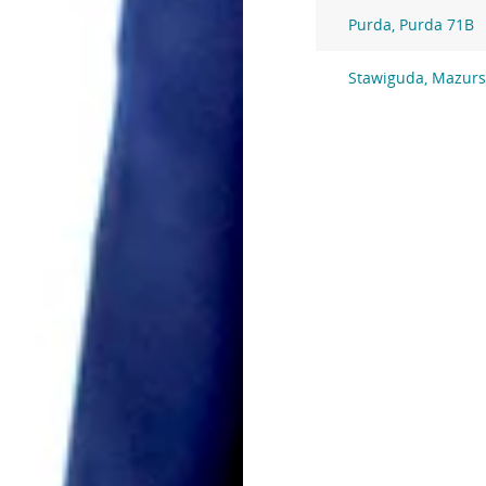
Purda, Purda 71B
Stawiguda, Mazurs