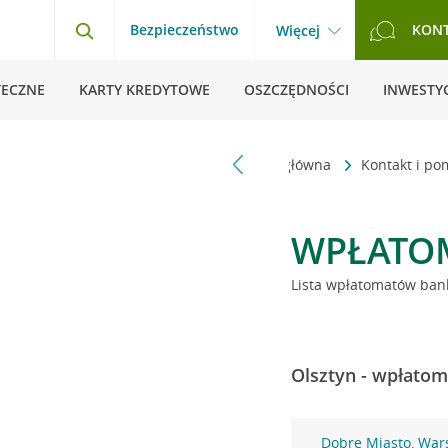
Bezpieczeństwo
KON
Więcej
TECZNE
KARTY KREDYTOWE
OSZCZĘDNOŚCI
INWESTYC
Strona główna
Kontakt i p
WPŁATO
Lista wpłatomatów bank
Olsztyn - wpłatom
Dobre Miasto, War