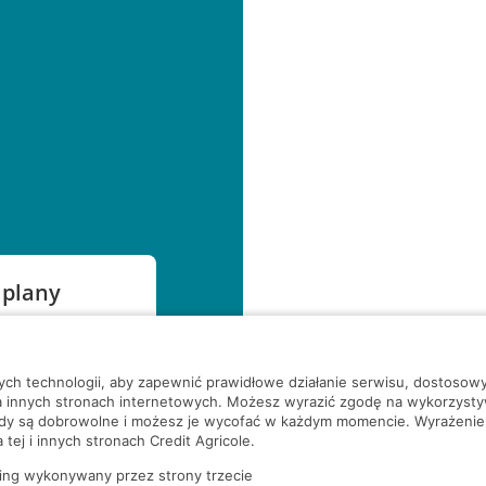
 plany
szą czekać!
nych technologii, aby zapewnić prawidłowe działanie serwisu, dostoso
a innych stronach internetowych. Możesz wyrazić zgodę na wykorzystywa
ody są dobrowolne i możesz je wycofać w każdym momencie. Wyrażenie
tej i innych stronach Credit Agricole.
ing wykonywany przez strony trzecie