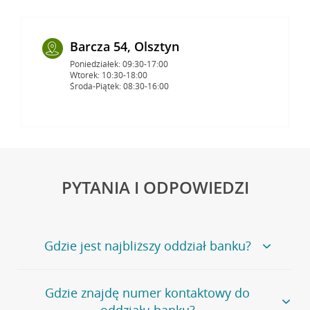
Barcza 54, Olsztyn
Poniedziałek: 09:30-17:00
Wtorek: 10:30-18:00
Środa-Piątek: 08:30-16:00
PYTANIA I ODPOWIEDZI
Gdzie jest najbliższy oddział banku?
Jeśli szukasz oddziału naszego banku, zapraszamy na
Gdzie znajdę numer kontaktowy do
stronę
Placówki i bankomaty
, na której znajduje się
oddziału banku?