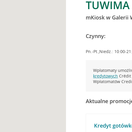
TUWIMA 
mKiosk w Galerii 
Czynny:
Pn.-Pt.,Niedz.: 10:00-21
Wpłatomaty umożliw
kredytowych
Crédit 
Wpłatomatów Credit
Aktualne promocj
Kredyt gotówk