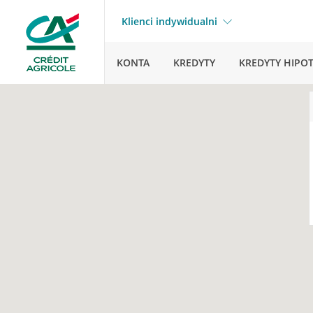
Klienci indywidualni
KONTA
KREDYTY
KREDYTY HIPO