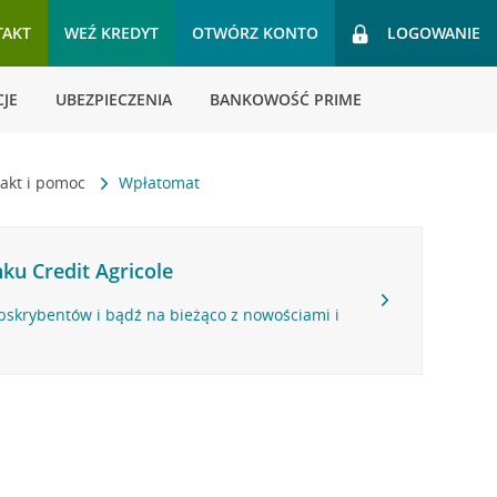
TAKT
WEŹ KREDYT
OTWÓRZ KONTO
LOGOWANIE
JE
UBEZPIECZENIA
BANKOWOŚĆ PRIME
akt i pomoc
Wpłatomat
ku Credit Agricole
bskrybentów i bądź na bieżąco z nowościami i