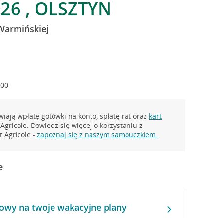
26 , OLSZTYN
Warmińskiej
:00
iają wpłatę gotówki na konto, spłatę rat oraz
kart
Agricole. Dowiedz się więcej o korzystaniu z
 Agricole -
zapoznaj się z naszym samouczkiem.
e
owy na twoje wakacyjne plany