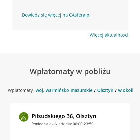
Dowiedz się więcej na CAsfera.pl
Więcej aktualności
Wpłatomaty w pobliżu
Wpłatomaty:
woj. warmińsko-mazurskie
Olsztyn
w okolicy 
Piłsudskiego 36, Olsztyn
Poniedziałek-Niedziela: 00:00-23:59