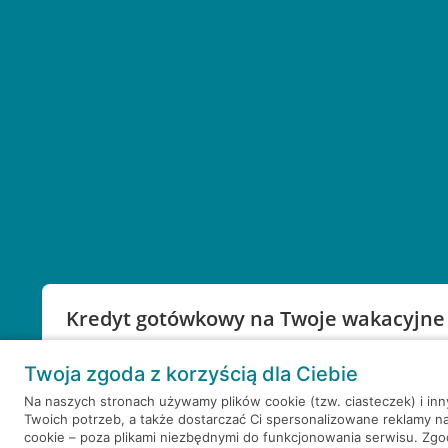
Kredyt gotówkowy na Twoje wakacyjne
Weź kredyt na to co ważne. Twoje marzenia nie mu
Twoja zgoda z korzyścią dla Ciebie
RRSO: 9,6%
Na naszych stronach używamy plików cookie (tzw. ciasteczek) i in
Twoich potrzeb, a także dostarczać Ci spersonalizowane reklamy n
WEŹ KREDYT
NOTA PRAWNA
cookie – poza plikami niezbędnymi do funkcjonowania serwisu. Zg