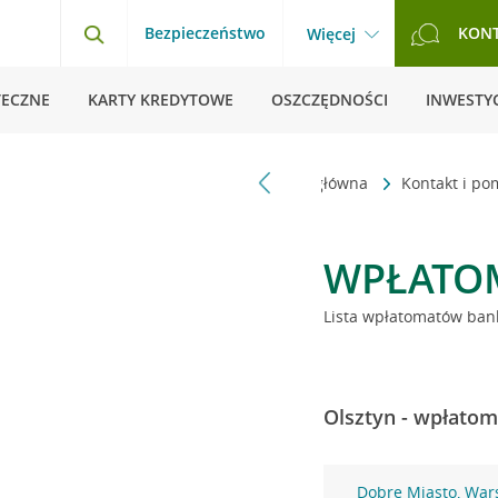
Bezpieczeństwo
KON
Więcej
TECZNE
KARTY KREDYTOWE
OSZCZĘDNOŚCI
INWESTYC
Strona główna
Kontakt i p
WPŁATO
Lista wpłatomatów bank
Olsztyn - wpłatom
Dobre Miasto, War