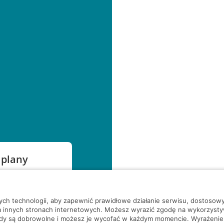
 plany
szą czekać!
nych technologii, aby zapewnić prawidłowe działanie serwisu, dostoso
a innych stronach internetowych. Możesz wyrazić zgodę na wykorzystywa
ody są dobrowolne i możesz je wycofać w każdym momencie. Wyrażenie