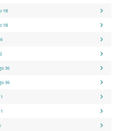
go 1B
go 1B
26
 2
go 36
go 36
 1
 1
6