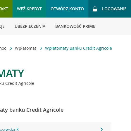
TAKT
WEŹ KREDYT
OTWÓRZ KONTO
LOGOWANIE
JE
UBEZPIECZENIA
BANKOWOŚĆ PRIME
omoc
Wpłatomat
Wpłatomaty Banku Credit Agricole
MATY
u Credit Agricole
aty banku Credit Agricole
szawska 8