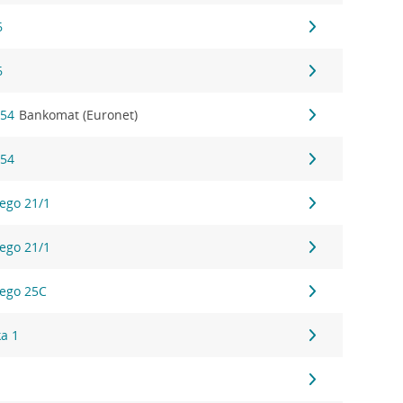
6
6
 54
Bankomat (Euronet)
 54
iego 21/1
iego 21/1
iego 25C
ka 1