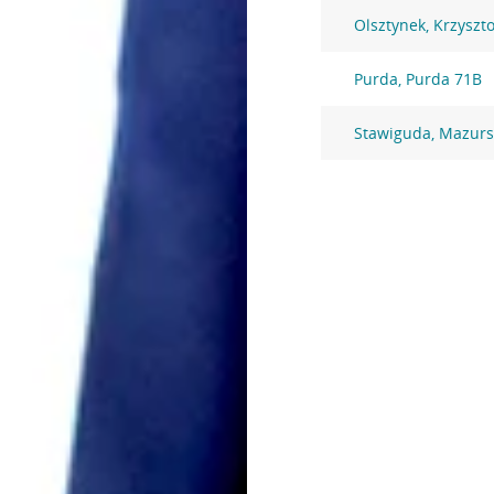
Olsztynek, Krzysz
Purda, Purda 71B
Stawiguda, Mazurs