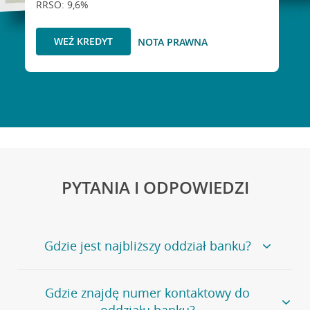
RRSO: 9,6%
WEŹ KREDYT
NOTA PRAWNA
PYTANIA I ODPOWIEDZI
Gdzie jest najbliższy oddział banku?
Jeśli szukasz oddziału naszego banku, zapraszamy na
Gdzie znajdę numer kontaktowy do
stronę
Placówki i bankomaty
, na której znajduje się