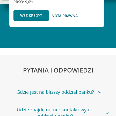
RRSO: 9,6%
WEŹ KREDYT
NOTA PRAWNA
PYTANIA I ODPOWIEDZI
Gdzie jest najbliższy oddział banku?
Jeśli szukasz oddziału naszego banku, zapraszamy na
Gdzie znajdę numer kontaktowy do
stronę
Placówki i bankomaty
, na której znajduje się