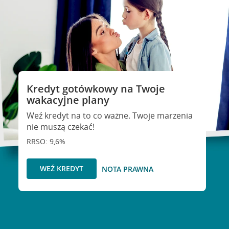
Kredyt gotówkowy na Twoje
wakacyjne plany
Weź kredyt na to co ważne. Twoje marzenia
nie muszą czekać!
RRSO: 9,6%
WEŹ KREDYT
NOTA PRAWNA