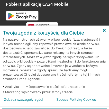
opinie.
Pobierz aplikację CA24 Mobile
Przejdź do pytania
Twoja zgoda z korzyścią dla Ciebie
Na naszych stronach używamy plików cookie (tzw. ciasteczek) i
innych technologii, aby zapewnić prawidłowe działanie serwisu,
RODO
dostosowywać jego zawartość do Twoich potrzeb, a także
dostarczać Ci spersonalizowane reklamy na innych stronach
Regulamin serwisu
internetowych. Możesz wyrazić zgodę na wykorzystywanie lub
odrzucić pliki cookie – poza plikami niezbędnymi do funkcjonowania
Mapa serwisu
serwisu. Zgody są dobrowolne i możesz je wycofać w każdym
momencie. Wyrażenie zgody sprawi, że będziemy mogli
Polityka
Cookies
prezentować Ci lepiej dopasowane treści i oferty na tej i innych
stronach Credit Agricole.
Polityka prywatności
Analityka
Dopasowanie treści i ofert na stronie
Marketing wykonywany przez strony trzecie
Zobacz szczegóły zgód
Zobacz Politykę Cookies
© 2026 Credit Agricole Bank Polska S.A. Wszelkie prawa zastrzeżone