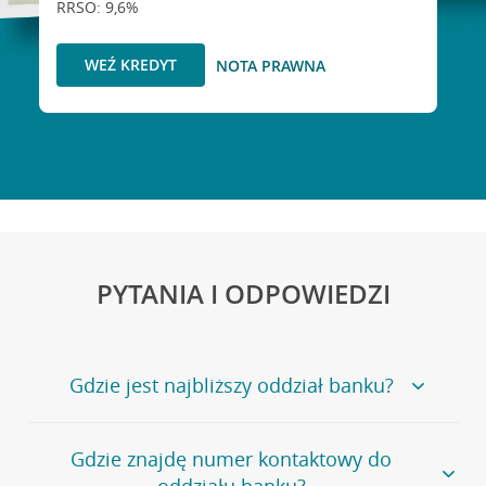
RRSO: 9,6%
WEŹ KREDYT
NOTA PRAWNA
PYTANIA I ODPOWIEDZI
Gdzie jest najbliższy oddział banku?
Jeśli szukasz oddziału naszego banku, zapraszamy na
Gdzie znajdę numer kontaktowy do
stronę
Placówki i bankomaty
, na której znajduje się