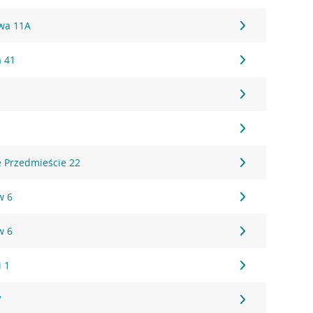
owa 11A
a 41
e Przedmieście 22
w 6
w 6
i 1
7