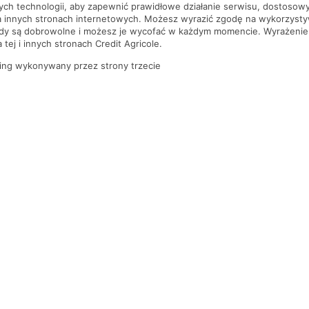
nych technologii, aby zapewnić prawidłowe działanie serwisu, dostoso
a innych stronach internetowych. Możesz wyrazić zgodę na wykorzystywa
ody są dobrowolne i możesz je wycofać w każdym momencie. Wyrażenie
tej i innych stronach Credit Agricole.
ing wykonywany przez strony trzecie
PYTANIA I ODPOWIEDZI