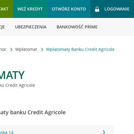
TAKT
WEŹ KREDYT
OTWÓRZ KONTO
LOGOWANIE
JE
UBEZPIECZENIA
BANKOWOŚĆ PRIME
omoc
Wpłatomat
Wpłatomaty Banku Credit Agricole
MATY
u Credit Agricole
aty banku Credit Agricole
ńska 14