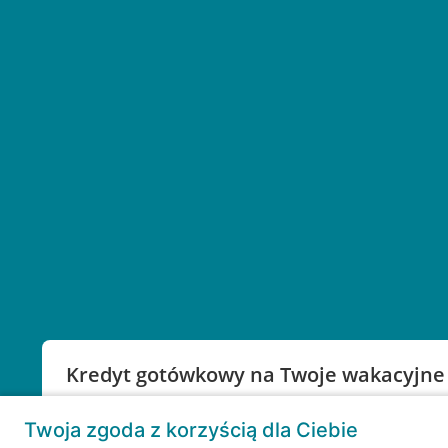
Kredyt gotówkowy na Twoje wakacyjne
Weź kredyt na to co ważne. Twoje marzenia nie mu
Twoja zgoda z korzyścią dla Ciebie
RRSO: 9,6%