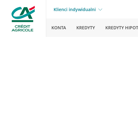
Klienci indywidualni
KONTA
KREDYTY
KREDYTY HIPO