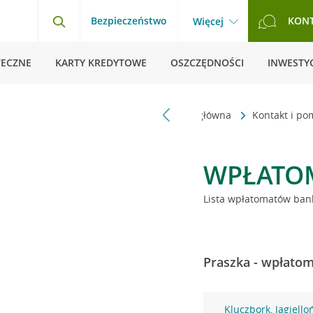
Bezpieczeństwo
KON
Więcej
TECZNE
KARTY KREDYTOWE
OSZCZĘDNOŚCI
INWESTYC
Strona główna
Kontakt i p
WPŁATO
Lista wpłatomatów bank
Praszka - wpłatom
Kluczbork, Jagiello