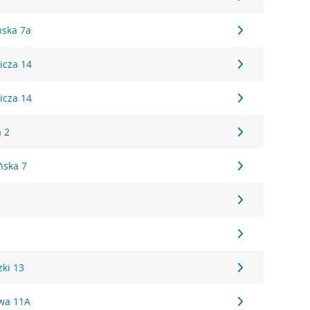
ńska 7a
icza 14
icza 14
a 2
ńska 7
ki 13
owa 11A