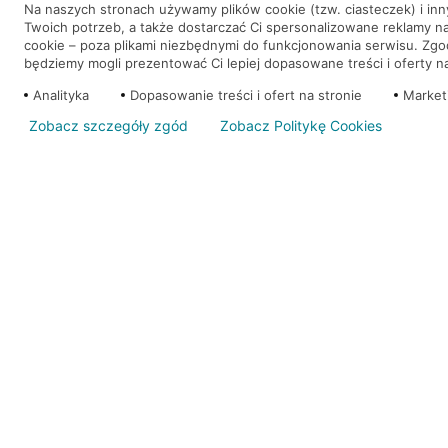
Na naszych stronach używamy plików cookie (tzw. ciasteczek) i in
Twoich potrzeb, a także dostarczać Ci spersonalizowane reklamy n
WEŹ KREDYT
NOTA PRAWNA
cookie – poza plikami niezbędnymi do funkcjonowania serwisu. Zg
będziemy mogli prezentować Ci lepiej dopasowane treści i oferty na 
Analityka
Dopasowanie treści i ofert na stronie
Market
Zobacz szczegóły zgód
Zobacz Politykę Cookies