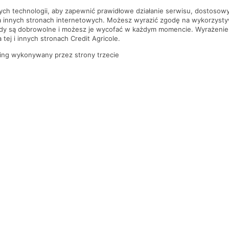
nych technologii, aby zapewnić prawidłowe działanie serwisu, dostoso
a innych stronach internetowych. Możesz wyrazić zgodę na wykorzystywa
ody są dobrowolne i możesz je wycofać w każdym momencie. Wyrażenie
tej i innych stronach Credit Agricole.
ing wykonywany przez strony trzecie
PYTANIA I ODPOWIEDZI