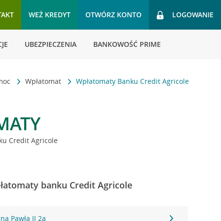
TAKT
WEŹ KREDYT
OTWÓRZ KONTO
LOGOWANIE
JE
UBEZPIECZENIA
BANKOWOŚĆ PRIME
omoc
Wpłatomat
Wpłatomaty Banku Credit Agricole
MATY
u Credit Agricole
łatomaty banku Credit Agricole
ana Pawła II 2a