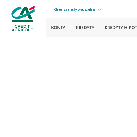
Klienci indywidualni
KONTA
KREDYTY
KREDYTY HIPO