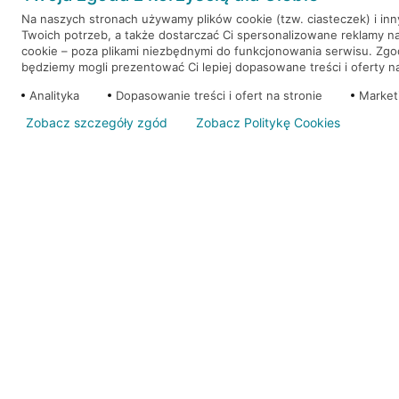
Na naszych stronach używamy plików cookie (tzw. ciasteczek) i in
Twoich potrzeb, a także dostarczać Ci spersonalizowane reklamy n
WEŹ KREDYT
NOTA PRAWNA
cookie – poza plikami niezbędnymi do funkcjonowania serwisu. Zg
będziemy mogli prezentować Ci lepiej dopasowane treści i oferty na 
Analityka
Dopasowanie treści i ofert na stronie
Market
Zobacz szczegóły zgód
Zobacz Politykę Cookies