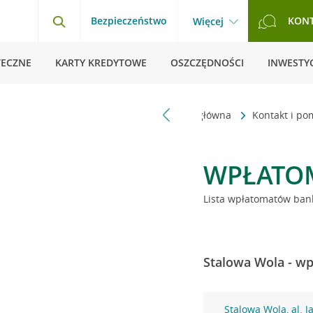
Bezpieczeństwo
KON
Więcej
TECZNE
KARTY KREDYTOWE
OSZCZĘDNOŚCI
INWESTYC
Strona główna
Kontakt i p
WPŁATO
Lista wpłatomatów bank
Stalowa Wola - wp
Stalowa Wola, al. J