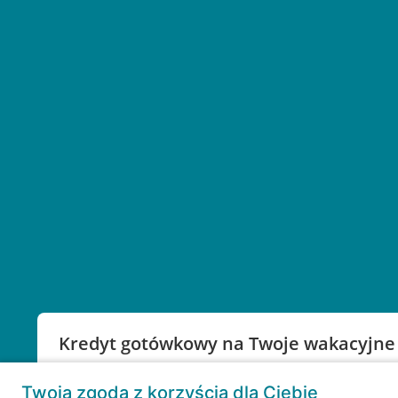
Kredyt gotówkowy na Twoje wakacyjne
Weź kredyt na to co ważne. Twoje marzenia nie mu
Twoja zgoda z korzyścią dla Ciebie
RRSO: 9,6%