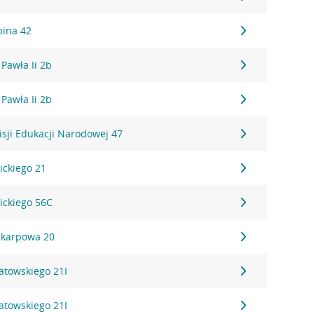
pina 42
 Pawła Ii 2b
 Pawła Ii 2b
sji Edukacji Narodowej 47
ickiego 21
ickiego 56C
skarpowa 20
atowskiego 21I
atowskiego 21I