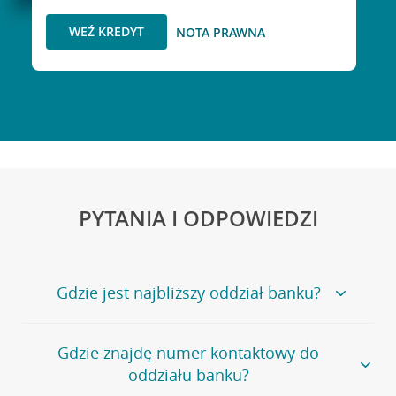
WEŹ KREDYT
NOTA PRAWNA
PYTANIA I ODPOWIEDZI
Gdzie jest najbliższy oddział banku?
Jeśli szukasz oddziału naszego banku, zapraszamy na
Gdzie znajdę numer kontaktowy do
stronę
Placówki i bankomaty
, na której znajduje się
oddziału banku?
wygodna wyszukiwarka.