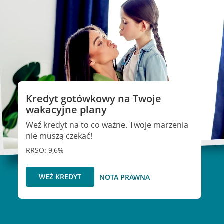
Kredyt gotówkowy na Twoje
wakacyjne plany
Weź kredyt na to co ważne. Twoje marzenia
nie muszą czekać!
RRSO: 9,6%
WEŹ KREDYT
NOTA PRAWNA