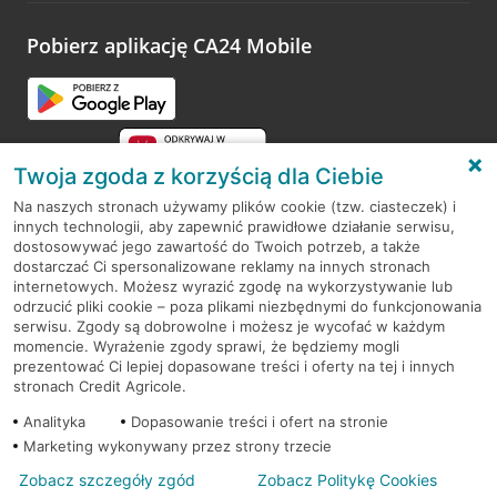
platformy Profil Firmy w Google. Dziękujemy za wszystkie
opinie.
Pobierz aplikację CA24 Mobile
Przejdź do pytania
Twoja zgoda z korzyścią dla Ciebie
Na naszych stronach używamy plików cookie (tzw. ciasteczek) i
innych technologii, aby zapewnić prawidłowe działanie serwisu,
RODO
dostosowywać jego zawartość do Twoich potrzeb, a także
dostarczać Ci spersonalizowane reklamy na innych stronach
Regulamin serwisu
internetowych. Możesz wyrazić zgodę na wykorzystywanie lub
odrzucić pliki cookie – poza plikami niezbędnymi do funkcjonowania
Mapa serwisu
serwisu. Zgody są dobrowolne i możesz je wycofać w każdym
momencie. Wyrażenie zgody sprawi, że będziemy mogli
Polityka
Cookies
prezentować Ci lepiej dopasowane treści i oferty na tej i innych
stronach Credit Agricole.
Polityka prywatności
Analityka
Dopasowanie treści i ofert na stronie
Marketing wykonywany przez strony trzecie
Zobacz szczegóły zgód
Zobacz Politykę Cookies
© 2026 Credit Agricole Bank Polska S.A. Wszelkie prawa zastrzeżone