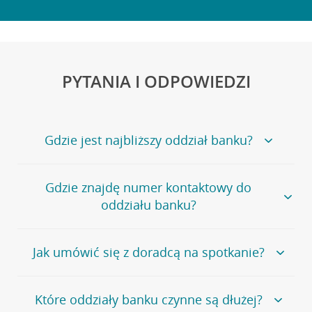
PYTANIA I ODPOWIEDZI
Gdzie jest najbliższy oddział banku?
Jeśli szukasz oddziału naszego banku, zapraszamy na
Gdzie znajdę numer kontaktowy do
stronę
Placówki i bankomaty
, na której znajduje się
oddziału banku?
wygodna wyszukiwarka.
Alternatywnie, możesz skorzystać z pełnej
listy naszych
oddziałów
.
Bank Credit Agricole nie udostępnia ogólnego numeru
Jak umówić się z doradcą na spotkanie?
telefonu do placówki bankowej.
Przejdź do pytania
Polecamy skorzystanie z możliwości wcześniejszego
Jeśli jesteś już
naszym
umówienia się z doradcą w placówce bankowej
.
Które oddziały banku czynne są dłużej?
klientem
możesz
samodzielnie
umówić się na spotkanie z