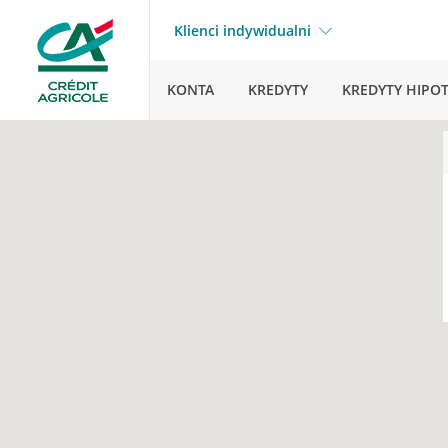
Klienci indywidualni
KONTA
KREDYTY
KREDYTY HIPO