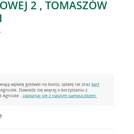
OWEJ 2 , TOMASZÓW
I
.
iają wpłatę gotówki na konto, spłatę rat oraz
kart
Agricole. Dowiedz się więcej o korzystaniu z
 Agricole -
zapoznaj się z naszym samouczkiem.
e