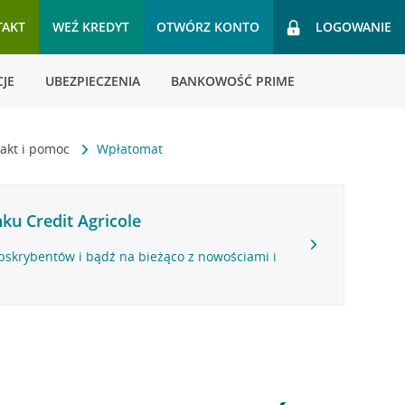
TAKT
WEŹ KREDYT
OTWÓRZ KONTO
LOGOWANIE
JE
UBEZPIECZENIA
BANKOWOŚĆ PRIME
akt i pomoc
Wpłatomat
ku Credit Agricole
bskrybentów i bądź na bieżąco z nowościami i