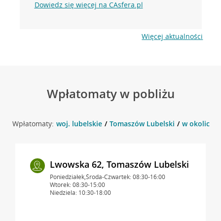
Dowiedz się więcej na CAsfera.pl
Więcej aktualności
Wpłatomaty w pobliżu
Wpłatomaty:
woj. lubelskie
Tomaszów Lubelski
w okolicy M
Lwowska 62, Tomaszów Lubelski
Poniedziałek,Środa-Czwartek: 08:30-16:00
Wtorek: 08:30-15:00
Niedziela: 10:30-18:00