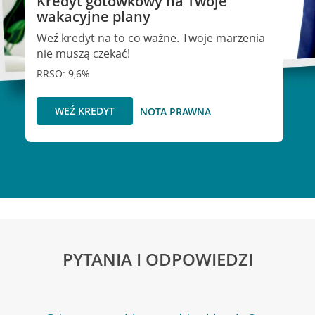
Kredyt gotówkowy na Twoje
wakacyjne plany
Weź kredyt na to co ważne. Twoje marzenia
nie muszą czekać!
RRSO: 9,6%
WEŹ KREDYT
NOTA PRAWNA
PYTANIA I ODPOWIEDZI