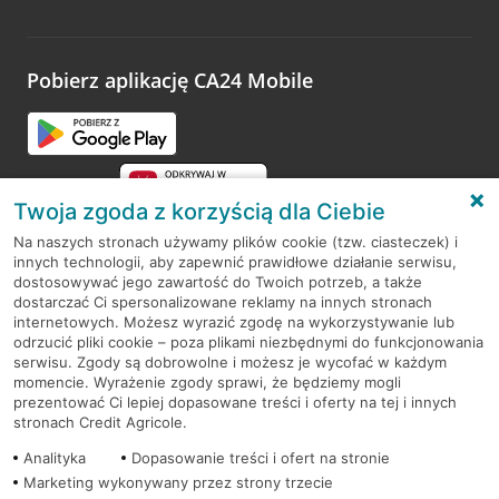
Wystarczy przejść na stronę
Oceń wizytę
, wyszukać
odwiedzoną placówkę i wypełnić formularz w ramach
platformy Profil Firmy w Google. Dziękujemy za wszystkie
opinie.
Pobierz aplikację CA24 Mobile
Przejdź do pytania
Twoja zgoda z korzyścią dla Ciebie
Na naszych stronach używamy plików cookie (tzw. ciasteczek) i
innych technologii, aby zapewnić prawidłowe działanie serwisu,
RODO
dostosowywać jego zawartość do Twoich potrzeb, a także
dostarczać Ci spersonalizowane reklamy na innych stronach
Regulamin serwisu
internetowych. Możesz wyrazić zgodę na wykorzystywanie lub
odrzucić pliki cookie – poza plikami niezbędnymi do funkcjonowania
Mapa serwisu
serwisu. Zgody są dobrowolne i możesz je wycofać w każdym
momencie. Wyrażenie zgody sprawi, że będziemy mogli
Polityka
Cookies
prezentować Ci lepiej dopasowane treści i oferty na tej i innych
stronach Credit Agricole.
Polityka prywatności
Analityka
Dopasowanie treści i ofert na stronie
Marketing wykonywany przez strony trzecie