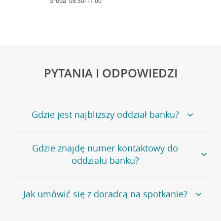
Środa: 08:30-17:00
PYTANIA I ODPOWIEDZI
Gdzie jest najbliższy oddział banku?
Jeśli szukasz oddziału naszego banku, zapraszamy na
Gdzie znajdę numer kontaktowy do
stronę
Placówki i bankomaty
, na której znajduje się
oddziału banku?
wygodna wyszukiwarka.
Alternatywnie, możesz skorzystać z pełnej
listy naszych
oddziałów
.
Bank Credit Agricole nie udostępnia ogólnego numeru
Jak umówić się z doradcą na spotkanie?
telefonu do placówki bankowej.
Przejdź do pytania
Polecamy skorzystanie z możliwości wcześniejszego