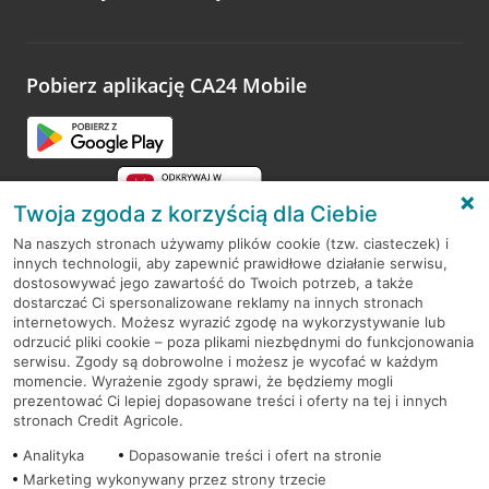
Wystarczy przejść na stronę
Oceń wizytę
, wyszukać
odwiedzoną placówkę i wypełnić formularz w ramach
platformy Profil Firmy w Google. Dziękujemy za wszystkie
opinie.
Pobierz aplikację CA24 Mobile
Przejdź do pytania
Twoja zgoda z korzyścią dla Ciebie
Na naszych stronach używamy plików cookie (tzw. ciasteczek) i
innych technologii, aby zapewnić prawidłowe działanie serwisu,
RODO
dostosowywać jego zawartość do Twoich potrzeb, a także
dostarczać Ci spersonalizowane reklamy na innych stronach
Regulamin serwisu
internetowych. Możesz wyrazić zgodę na wykorzystywanie lub
odrzucić pliki cookie – poza plikami niezbędnymi do funkcjonowania
Mapa serwisu
serwisu. Zgody są dobrowolne i możesz je wycofać w każdym
momencie. Wyrażenie zgody sprawi, że będziemy mogli
Polityka
Cookies
prezentować Ci lepiej dopasowane treści i oferty na tej i innych
stronach Credit Agricole.
Polityka prywatności
Analityka
Dopasowanie treści i ofert na stronie
Marketing wykonywany przez strony trzecie