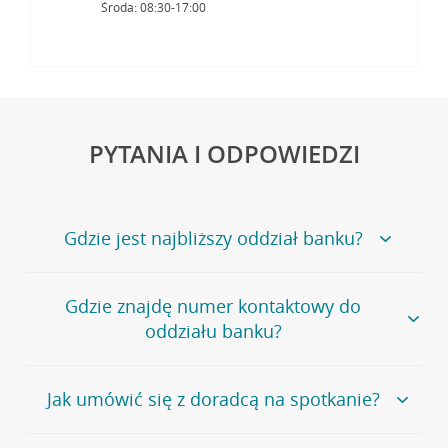
Środa: 08:30-17:00
PYTANIA I ODPOWIEDZI
Gdzie jest najbliższy oddział banku?
Jeśli szukasz oddziału naszego banku, zapraszamy na
Gdzie znajdę numer kontaktowy do
stronę
Placówki i bankomaty
, na której znajduje się
oddziału banku?
wygodna wyszukiwarka.
Alternatywnie, możesz skorzystać z pełnej
listy naszych
oddziałów
.
Bank Credit Agricole nie udostępnia ogólnego numeru
Jak umówić się z doradcą na spotkanie?
telefonu do placówki bankowej.
Przejdź do pytania
Polecamy skorzystanie z możliwości wcześniejszego