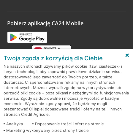
Wystarczy przejść na stronę
Oceń wizytę
, wyszukać
odwiedzoną placówkę i wypełnić formularz w ramach
platformy Profil Firmy w Google. Dziękujemy za wszystkie
opinie.
Pobierz aplikację CA24 Mobile
Przejdź do pytania
Twoja zgoda z korzyścią dla Ciebie
Na naszych stronach używamy plików cookie (tzw. ciasteczek) i
innych technologii, aby zapewnić prawidłowe działanie serwisu,
RODO
dostosowywać jego zawartość do Twoich potrzeb, a także
dostarczać Ci spersonalizowane reklamy na innych stronach
Regulamin serwisu
internetowych. Możesz wyrazić zgodę na wykorzystywanie lub
odrzucić pliki cookie – poza plikami niezbędnymi do funkcjonowania
Mapa serwisu
serwisu. Zgody są dobrowolne i możesz je wycofać w każdym
momencie. Wyrażenie zgody sprawi, że będziemy mogli
Polityka
Cookies
prezentować Ci lepiej dopasowane treści i oferty na tej i innych
stronach Credit Agricole.
Polityka prywatności
Analityka
Dopasowanie treści i ofert na stronie
Marketing wykonywany przez strony trzecie