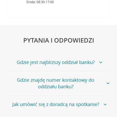
Środa: 08:30-17:00
PYTANIA I ODPOWIEDZI
Gdzie jest najbliższy oddział banku?
Jeśli szukasz oddziału naszego banku, zapraszamy na
Gdzie znajdę numer kontaktowy do
stronę
Placówki i bankomaty
, na której znajduje się
oddziału banku?
wygodna wyszukiwarka.
Alternatywnie, możesz skorzystać z pełnej
listy naszych
oddziałów
.
Bank Credit Agricole nie udostępnia ogólnego numeru
Jak umówić się z doradcą na spotkanie?
telefonu do placówki bankowej.
Przejdź do pytania
Polecamy skorzystanie z możliwości wcześniejszego