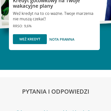
Kredyt gotówkowy na Twoje
wakacyjne plany
Weź kredyt na to co ważne. Twoje marzenia
nie muszą czekać!
RRSO: 9,6%
WEŹ KREDYT
NOTA PRAWNA
PYTANIA I ODPOWIEDZI