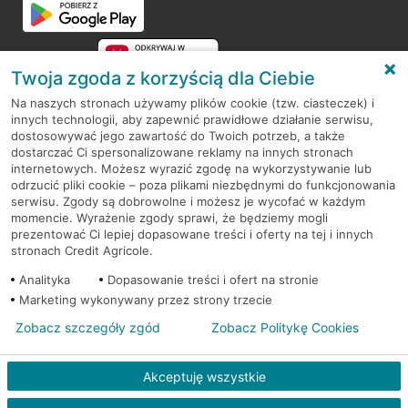
Twoja zgoda z korzyścią dla Ciebie
Na naszych stronach używamy plików cookie (tzw. ciasteczek) i
innych technologii, aby zapewnić prawidłowe działanie serwisu,
RODO
dostosowywać jego zawartość do Twoich potrzeb, a także
dostarczać Ci spersonalizowane reklamy na innych stronach
Regulamin serwisu
internetowych. Możesz wyrazić zgodę na wykorzystywanie lub
odrzucić pliki cookie – poza plikami niezbędnymi do funkcjonowania
Mapa serwisu
serwisu. Zgody są dobrowolne i możesz je wycofać w każdym
momencie. Wyrażenie zgody sprawi, że będziemy mogli
Polityka
Cookies
prezentować Ci lepiej dopasowane treści i oferty na tej i innych
stronach Credit Agricole.
Polityka prywatności
Analityka
Dopasowanie treści i ofert na stronie
Marketing wykonywany przez strony trzecie
Zobacz szczegóły zgód
Zobacz Politykę Cookies
© 2026 Credit Agricole Bank Polska S.A. Wszelkie prawa zastrzeżone
Akceptuję wszystkie