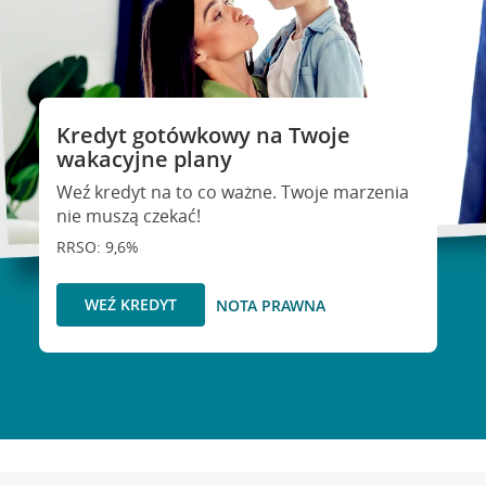
Kredyt gotówkowy na Twoje
wakacyjne plany
Weź kredyt na to co ważne. Twoje marzenia
nie muszą czekać!
RRSO: 9,6%
WEŹ KREDYT
NOTA PRAWNA