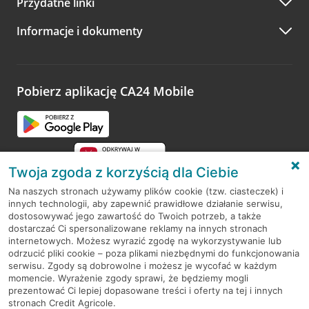
Przydatne linki
A po wizycie…
Informacje i dokumenty
Zachęcamy do podzielenia się z nami opinią o wizycie.
Wystarczy przejść na stronę
Oceń wizytę
, wyszukać
odwiedzoną placówkę i wypełnić formularz w ramach
platformy Profil Firmy w Google. Dziękujemy za wszystkie
opinie.
Pobierz aplikację CA24 Mobile
Przejdź do pytania
Twoja zgoda z korzyścią dla Ciebie
Na naszych stronach używamy plików cookie (tzw. ciasteczek) i
innych technologii, aby zapewnić prawidłowe działanie serwisu,
RODO
dostosowywać jego zawartość do Twoich potrzeb, a także
dostarczać Ci spersonalizowane reklamy na innych stronach
Regulamin serwisu
internetowych. Możesz wyrazić zgodę na wykorzystywanie lub
odrzucić pliki cookie – poza plikami niezbędnymi do funkcjonowania
Mapa serwisu
serwisu. Zgody są dobrowolne i możesz je wycofać w każdym
momencie. Wyrażenie zgody sprawi, że będziemy mogli
Polityka
Cookies
prezentować Ci lepiej dopasowane treści i oferty na tej i innych
stronach Credit Agricole.