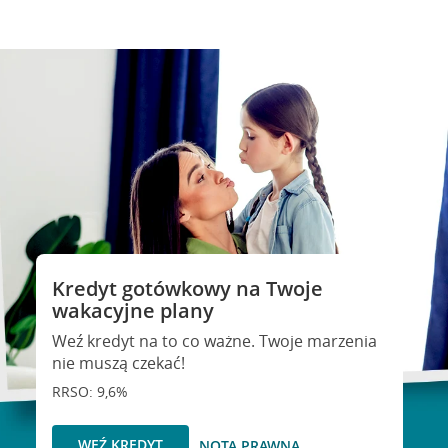
Kredyt gotówkowy na Twoje
wakacyjne plany
Weź kredyt na to co ważne. Twoje marzenia
nie muszą czekać!
RRSO: 9,6%
WEŹ KREDYT
NOTA PRAWNA