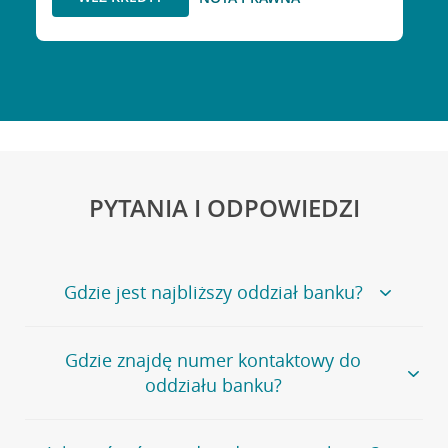
PYTANIA I ODPOWIEDZI
Gdzie jest najbliższy oddział banku?
Jeśli szukasz oddziału naszego banku, zapraszamy na
Gdzie znajdę numer kontaktowy do
stronę
Placówki i bankomaty
, na której znajduje się
oddziału banku?
wygodna wyszukiwarka.
Alternatywnie, możesz skorzystać z pełnej
listy naszych
oddziałów
.
Bank Credit Agricole nie udostępnia ogólnego numeru