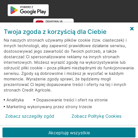
Przejdź do pytania
Twoja zgoda z korzyścią dla Ciebie
Na naszych stronach używamy plików cookie (tzw. ciasteczek) i
innych technologii, aby zapewnić prawidłowe działanie serwisu,
RODO
dostosowywać jego zawartość do Twoich potrzeb, a także
dostarczać Ci spersonalizowane reklamy na innych stronach
Regulamin serwisu
internetowych. Możesz wyrazić zgodę na wykorzystywanie lub
odrzucić pliki cookie – poza plikami niezbędnymi do funkcjonowania
Mapa serwisu
serwisu. Zgody są dobrowolne i możesz je wycofać w każdym
momencie. Wyrażenie zgody sprawi, że będziemy mogli
Polityka
Cookies
prezentować Ci lepiej dopasowane treści i oferty na tej i innych
stronach Credit Agricole.
Polityka prywatności
Analityka
Dopasowanie treści i ofert na stronie
Marketing wykonywany przez strony trzecie
Zobacz szczegóły zgód
Zobacz Politykę Cookies
© 2026 Credit Agricole Bank Polska S.A. Wszelkie prawa zastrzeżone
Akceptuję wszystkie