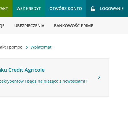
TAKT
WEŹ KREDYT
OTWÓRZ KONTO
LOGOWANIE
JE
UBEZPIECZENIA
BANKOWOŚĆ PRIME
akt i pomoc
Wpłatomat
ku Credit Agricole
bskrybentów i bądź na bieżąco z nowościami i