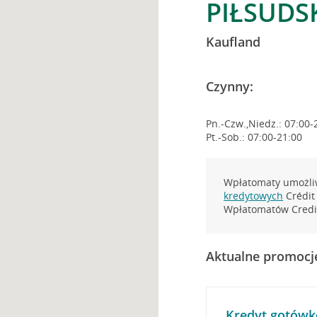
PIŁSUDSK
Kaufland
Czynny:
Pn.-Czw.,Niedz.: 07:00-
Pt.-Sob.: 07:00-21:00
Wpłatomaty umożliw
kredytowych
Crédit 
Wpłatomatów Credit
Aktualne promocj
Kredyt gotówk