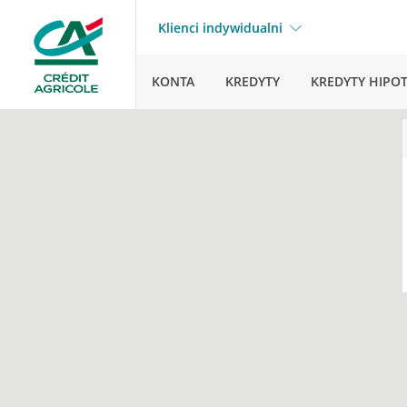
Klienci indywidualni
KONTA
KREDYTY
KREDYTY HIPO