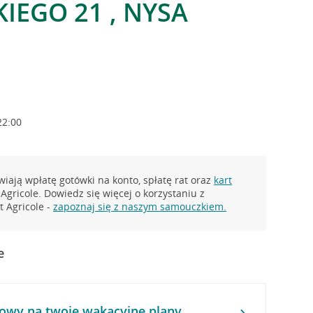
IEGO 21 , NYSA
22:00
iają wpłatę gotówki na konto, spłatę rat oraz
kart
Agricole. Dowiedz się więcej o korzystaniu z
 Agricole -
zapoznaj się z naszym samouczkiem.
e
owy na twoje wakacyjne plany