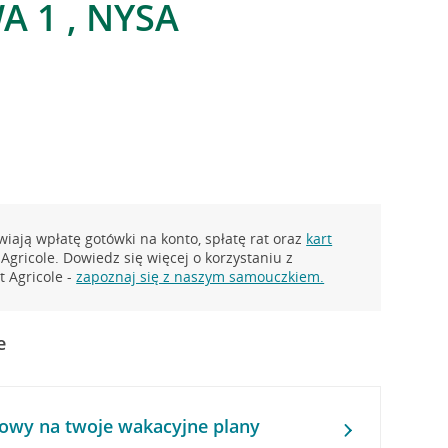
 1 , NYSA
iają wpłatę gotówki na konto, spłatę rat oraz
kart
Agricole. Dowiedz się więcej o korzystaniu z
 Agricole -
zapoznaj się z naszym samouczkiem.
e
owy na twoje wakacyjne plany