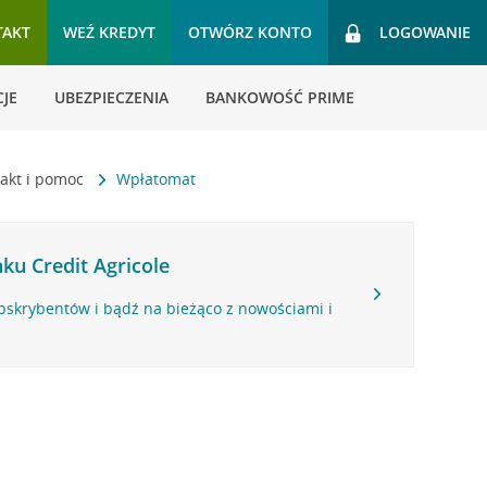
TAKT
WEŹ KREDYT
OTWÓRZ KONTO
LOGOWANIE
JE
UBEZPIECZENIA
BANKOWOŚĆ PRIME
akt i pomoc
Wpłatomat
ku Credit Agricole
bskrybentów i bądź na bieżąco z nowościami i