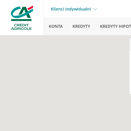
Klienci indywidualni
KONTA
KREDYTY
KREDYTY HIPO