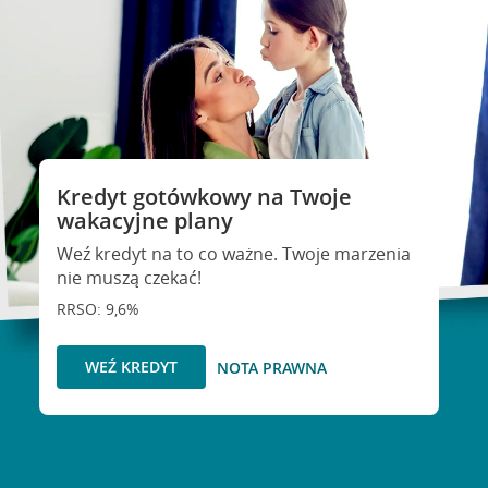
Kredyt gotówkowy na Twoje
wakacyjne plany
Weź kredyt na to co ważne. Twoje marzenia
nie muszą czekać!
RRSO: 9,6%
WEŹ KREDYT
NOTA PRAWNA