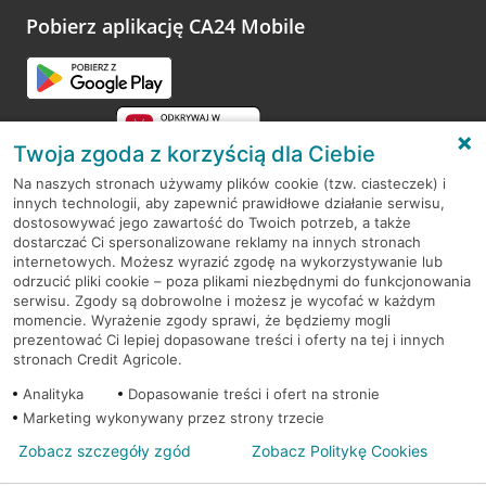
opinie.
Pobierz aplikację CA24 Mobile
Przejdź do pytania
Twoja zgoda z korzyścią dla Ciebie
Na naszych stronach używamy plików cookie (tzw. ciasteczek) i
innych technologii, aby zapewnić prawidłowe działanie serwisu,
RODO
dostosowywać jego zawartość do Twoich potrzeb, a także
dostarczać Ci spersonalizowane reklamy na innych stronach
Regulamin serwisu
internetowych. Możesz wyrazić zgodę na wykorzystywanie lub
odrzucić pliki cookie – poza plikami niezbędnymi do funkcjonowania
Mapa serwisu
serwisu. Zgody są dobrowolne i możesz je wycofać w każdym
momencie. Wyrażenie zgody sprawi, że będziemy mogli
Polityka
Cookies
prezentować Ci lepiej dopasowane treści i oferty na tej i innych
stronach Credit Agricole.
Polityka prywatności
Analityka
Dopasowanie treści i ofert na stronie
Marketing wykonywany przez strony trzecie
Zobacz szczegóły zgód
Zobacz Politykę Cookies
© 2026 Credit Agricole Bank Polska S.A. Wszelkie prawa zastrzeżone