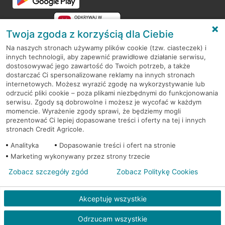
Twoja zgoda z korzyścią dla Ciebie
Na naszych stronach używamy plików cookie (tzw. ciasteczek) i
innych technologii, aby zapewnić prawidłowe działanie serwisu,
RODO
dostosowywać jego zawartość do Twoich potrzeb, a także
dostarczać Ci spersonalizowane reklamy na innych stronach
Regulamin serwisu
internetowych. Możesz wyrazić zgodę na wykorzystywanie lub
odrzucić pliki cookie – poza plikami niezbędnymi do funkcjonowania
Mapa serwisu
serwisu. Zgody są dobrowolne i możesz je wycofać w każdym
momencie. Wyrażenie zgody sprawi, że będziemy mogli
Polityka
Cookies
prezentować Ci lepiej dopasowane treści i oferty na tej i innych
stronach Credit Agricole.
Polityka prywatności
Analityka
Dopasowanie treści i ofert na stronie
Marketing wykonywany przez strony trzecie
Zobacz szczegóły zgód
Zobacz Politykę Cookies
© 2026 Credit Agricole Bank Polska S.A. Wszelkie prawa zastrzeżone
Akceptuję wszystkie
Odrzucam wszystkie