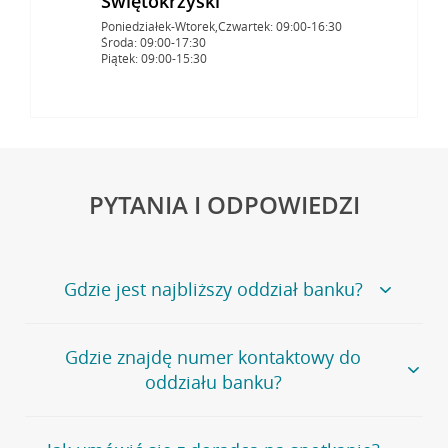
Świętokrzyski
Poniedziałek-Wtorek,Czwartek: 09:00-16:30
Środa: 09:00-17:30
Piątek: 09:00-15:30
PYTANIA I ODPOWIEDZI
Gdzie jest najbliższy oddział banku?
Jeśli szukasz oddziału naszego banku, zapraszamy na
Gdzie znajdę numer kontaktowy do
stronę
Placówki i bankomaty
, na której znajduje się
oddziału banku?
wygodna wyszukiwarka.
Alternatywnie, możesz skorzystać z pełnej
listy naszych
oddziałów
.
Bank Credit Agricole nie udostępnia ogólnego numeru