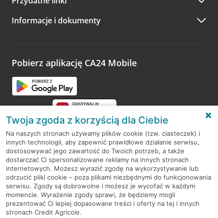
Przydatne linki
A po wizycie…
Informacje i dokumenty
Zachęcamy do podzielenia się z nami opinią o wizycie.
Wystarczy przejść na stronę
Oceń wizytę
, wyszukać
odwiedzoną placówkę i wypełnić formularz w ramach
platformy Profil Firmy w Google. Dziękujemy za wszystkie
opinie.
Pobierz aplikację CA24 Mobile
Przejdź do pytania
Twoja zgoda z korzyścią dla Ciebie
Na naszych stronach używamy plików cookie (tzw. ciasteczek) i
innych technologii, aby zapewnić prawidłowe działanie serwisu,
RODO
dostosowywać jego zawartość do Twoich potrzeb, a także
dostarczać Ci spersonalizowane reklamy na innych stronach
Regulamin serwisu
internetowych. Możesz wyrazić zgodę na wykorzystywanie lub
odrzucić pliki cookie – poza plikami niezbędnymi do funkcjonowania
Mapa serwisu
serwisu. Zgody są dobrowolne i możesz je wycofać w każdym
momencie. Wyrażenie zgody sprawi, że będziemy mogli
Polityka
Cookies
prezentować Ci lepiej dopasowane treści i oferty na tej i innych
stronach Credit Agricole.