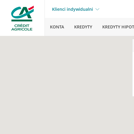
Klienci indywidualni
KONTA
KREDYTY
KREDYTY HIPO