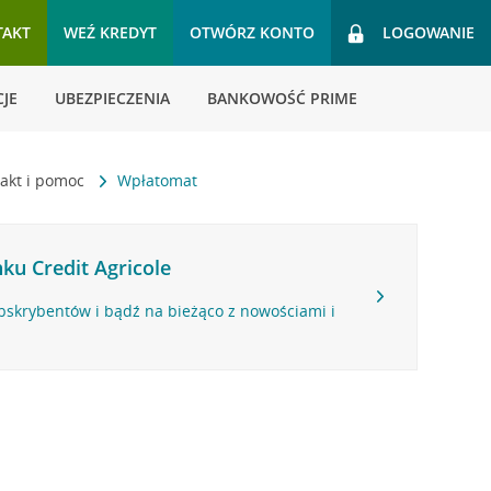
TAKT
WEŹ KREDYT
OTWÓRZ KONTO
LOGOWANIE
JE
UBEZPIECZENIA
BANKOWOŚĆ PRIME
akt i pomoc
Wpłatomat
ku Credit Agricole
bskrybentów i bądź na bieżąco z nowościami i