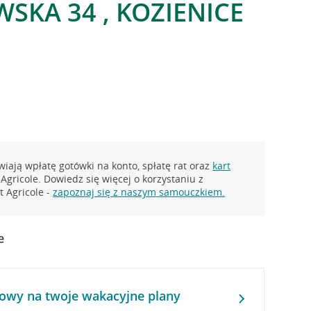
SKA 34 , KOZIENICE
iają wpłatę gotówki na konto, spłatę rat oraz
kart
Agricole. Dowiedz się więcej o korzystaniu z
 Agricole -
zapoznaj się z naszym samouczkiem.
e
owy na twoje wakacyjne plany