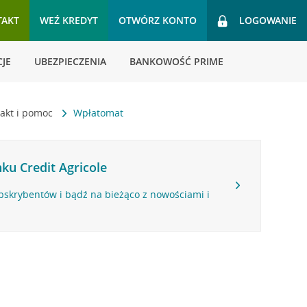
TAKT
WEŹ KREDYT
OTWÓRZ KONTO
LOGOWANIE
JE
UBEZPIECZENIA
BANKOWOŚĆ PRIME
akt i pomoc
Wpłatomat
ku Credit Agricole
bskrybentów i bądź na bieżąco z nowościami i