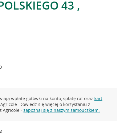
POLSKIEGO 43 ,
0
iają wpłatę gotówki na konto, spłatę rat oraz
kart
Agricole. Dowiedz się więcej o korzystaniu z
 Agricole -
zapoznaj się z naszym samouczkiem.
e