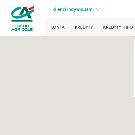
Klienci indywidualni
KONTA
KREDYTY
KREDYTY HIPO